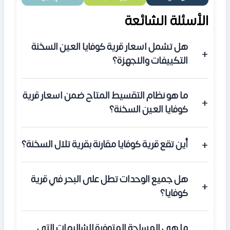
الأسئلة الشائعة
هل تشمل اسعار قرية كوفايا العين السخنة
التكييفات والاجهزة؟
نعم، يتم تسليم جميع الوحدات في المشروع بتشطيب
ما هو نظام التقسيط المتاح ضمن اسعار قرية
كامل يشمل التكييفات والاجهزة الكهربائية، لتكون جاهزة
كوفايا العين السخنة؟
للسكن المباشر.
يمكنك دفع 5% مقدم فقط، وتقسيط المتبقي على 12 سنة،
أين تقع قرية كوفايا مقارنة بقرية تلال السخنة؟
مع دفع أول قسط بعد 6 أشهر من تاريخ التعاقد.
تعتبر كوفايا هي المرحلة الأحدث داخل قرية تلال العين
هل جميع الوحدات تطل على البحر في قرية
السخنة، وتقع مباشرة على طريق الزعفرانة وتتمتع بواجهة
كوفايا؟
ساحلية بطول 450 متر.
نعم، بفضل تصميم المصاطب المتدرجة، تضمن الشركة لجميع
ما هي المساحة المتوفرة للشاليهات التي