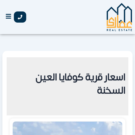
خطي
لى
لمحتوى
اسعار قرية كوفايا العين
السخنة