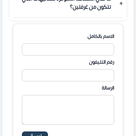
الملاك رؤية مباشرة وواضحة لمياه البحر الأحمر من مختلف
تتكون من غرفتين؟
الوحدات.
تبدأ مساحات الشاليهات المكونة من غرفتين من 120 متر
مربع، وتتميز بتصميمات عصرية وألوان هادئة تتناسب مع
الاسم بالكامل
الطبيعة الساحلية.
رقم التليفون
الرسالة