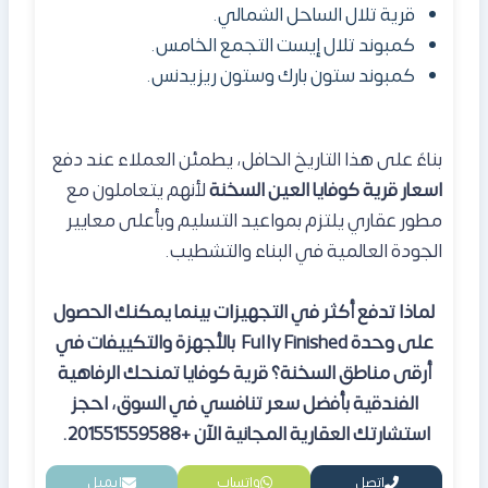
قرية تلال الساحل الشمالي.
كمبوند تلال إيست التجمع الخامس.
كمبوند ستون بارك وستون ريزيدنس.
بناءً على هذا التاريخ الحافل، يطمئن العملاء عند دفع
اسعار قرية كوفايا العين السخنة
لأنهم يتعاملون مع
مطور عقاري يلتزم بمواعيد التسليم وبأعلى معايير
الجودة العالمية في البناء والتشطيب.
لماذا تدفع أكثر في التجهيزات بينما يمكنك الحصول
على وحدة Fully Finished بالأجهزة والتكييفات في
أرقى مناطق السخنة؟ قرية كوفايا تمنحك الرفاهية
الفندقية بأفضل سعر تنافسي في السوق، احجز
استشارتك العقارية المجانية الآن +201551559588.
اتصل
واتساب
إيميل