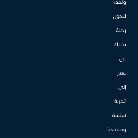
واحد،
لنحول
رحلة
بحثك
عن
عقار
إلى
تجربة
سلسة
وممتعة.