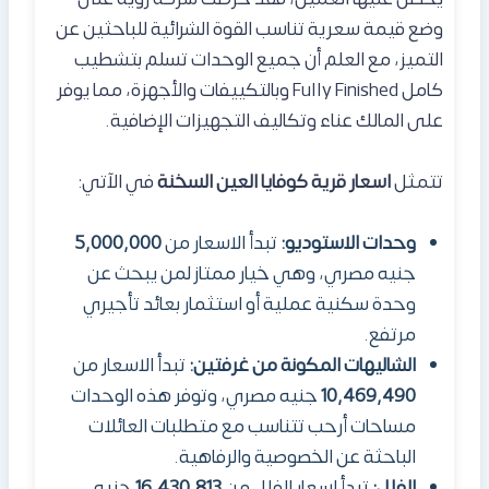
وضع قيمة سعرية تناسب القوة الشرائية للباحثين عن
التميز، مع العلم أن جميع الوحدات تسلم بتشطيب
كامل Fully Finished وبالتكييفات والأجهزة، مما يوفر
على المالك عناء وتكاليف التجهيزات الإضافية.
تتمثل
اسعار قرية كوفايا العين السخنة
في الآتي:
وحدات الاستوديو:
تبدأ الاسعار من
5,000,000
جنيه مصري، وهي خيار ممتاز لمن يبحث عن
وحدة سكنية عملية أو استثمار بعائد تأجيري
مرتفع.
الشاليهات المكونة من غرفتين:
تبدأ الاسعار من
10,469,490
جنيه مصري، وتوفر هذه الوحدات
مساحات أرحب تتناسب مع متطلبات العائلات
الباحثة عن الخصوصية والرفاهية.
الفلل:
تبدأ اسعار الفلل من
16,430,813
جنيه