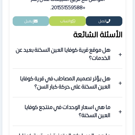
+201551559588.
اتصل
واتساب
إيميل
الأسئلة الشائعة
هل موقع قرية كوفايا العين السخنة بعيد عن
الخدمات؟
بالعكس، تقع القرية في منطقة حيوية جداً على طريق
هل يؤثر تصميم المصاطب في قرية كوفايا
الزعفرانة، وتبعد دقائق قليلة عن مدينة الجلالة وبورتو السخنة،
العين السخنة على حركة كبار السن؟
مما يجعلها في قلب الحدث.
تم مراعاة ذلك في تصميم القرية من خلال توفير مسارات
ما هي اسعار الوحدات في منتجع كوفايا
ممهدة وخدمات تنقل داخلية، والفائدة الكبرى هي أن هذا
العين السخنة؟
التصميم يضمن رؤية البحر لكل الوحدات.
تبدأ اسعار الوحدات من 5,000,000 جنيه مصرى