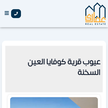
خطي
لى
لمحتوى
عيوب قرية كوفايا العين
السخنة