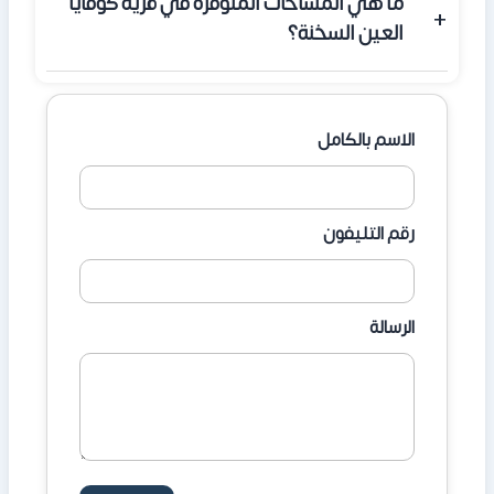
ما هي المساحات المتوفرة في قرية كوفايا
العين السخنة؟
تبدأ مساحات الاستوديوهات من 56 متر مربع، وتصل
مساحات الشاليهات المكونة من غرفتين إلى 120 متر مربع،
الاسم بالكامل
وجميعها تتمتع بفيو مباشر على البحر.
رقم التليفون
الرسالة