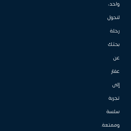
واحد،
لنحول
رحلة
بحثك
عن
عقار
إلى
تجربة
سلسة
وممتعة.