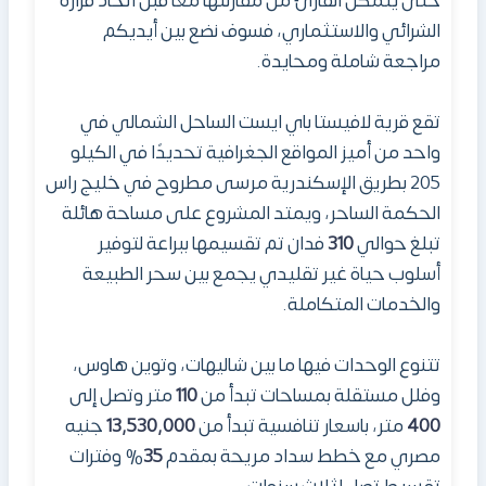
حتى يتمكن القارئ من مقارنتها معًا قبل اتخاذ قراره
الشرائي والاستثماري، فسوف نضع بين أيديكم
مراجعة شاملة ومحايدة.
تقع
قرية لافيستا باي ايست الساحل الشمالي
في
واحد من أميز المواقع الجغرافية تحديدًا في الكيلو
205 بطريق الإسكندرية مرسى مطروح في خليج راس
الحكمة الساحر، ويمتد المشروع على مساحة هائلة
تبلغ حوالي
310
فدان تم تقسيمها ببراعة لتوفير
أسلوب حياة غير تقليدي يجمع بين سحر الطبيعة
والخدمات المتكاملة.
تتنوع الوحدات فيها ما بين شاليهات، وتوين هاوس،
وفلل مستقلة بمساحات تبدأ من
110
متر وتصل إلى
400
متر، باسعار تنافسية تبدأ من
13,530,000
جنيه
مصري مع خطط سداد مريحة بمقدم
35
% وفترات