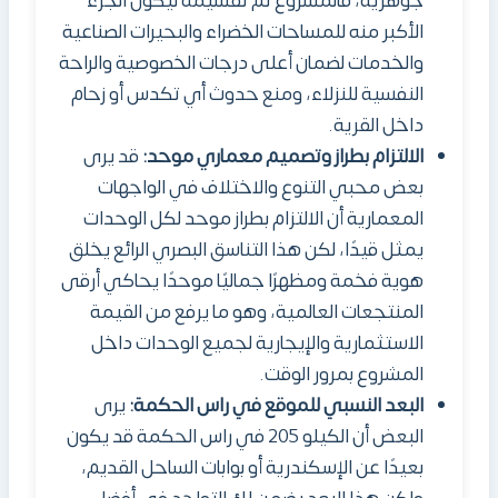
جوهرية، فالمشروع تم تقسيمه ليكون الجزء
الأكبر منه للمساحات الخضراء والبحيرات الصناعية
والخدمات لضمان أعلى درجات الخصوصية والراحة
النفسية للنزلاء، ومنع حدوث أي تكدس أو زحام
داخل القرية.
الالتزام بطراز وتصميم معماري موحد:
قد يرى
بعض محبي التنوع والاختلاف في الواجهات
المعمارية أن الالتزام بطراز موحد لكل الوحدات
يمثل قيدًا، لكن هذا التناسق البصري الرائع يخلق
هوية فخمة ومظهرًا جماليًا موحدًا يحاكي أرقى
المنتجعات العالمية، وهو ما يرفع من القيمة
الاستثمارية والإيجارية لجميع الوحدات داخل
المشروع بمرور الوقت.
البعد النسبي للموقع في ر
ا
س الحكمة:
يرى
البعض أن الكيلو 205 في راس الحكمة قد يكون
بعيدًا عن الإسكندرية أو بوابات الساحل القديم،