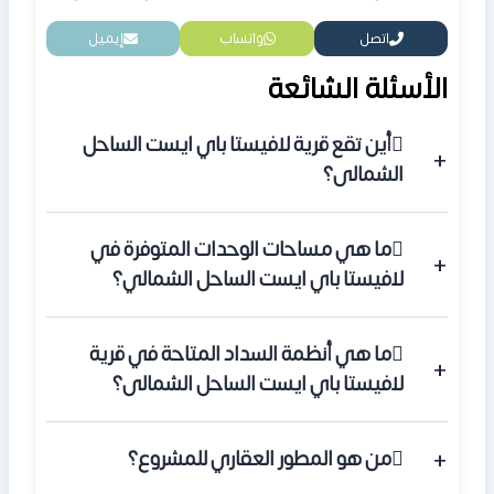
اتصل
واتساب
إيميل
الأسئلة الشائعة
أين تقع قرية لافيستا باي ايست الساحل
الشمالى؟
تقع في الكيلو 205 بطريق الإسكندرية مرسى مطروح في
ما هي مساحات الوحدات المتوفرة في
قلب منطقة خليج راس الحكمة.
لافيستا باي ايست الساحل الشمالي؟
تتراوح مساحات الوحدات في القرية ما بين 110 متر مربع
ما هي أنظمة السداد المتاحة في قرية
وتصل حتى 400 متر مربع للشاليهات والفلل.
لافيستا باي ايست الساحل الشمالى؟
تتيح الشركة إمكانية دفع مقدم يبلغ 35% من إجمالي سعر
من هو المطور العقاري للمشروع؟
الوحدة، وتقسيط الباقي على فترات سداد متساوية تصل إلى