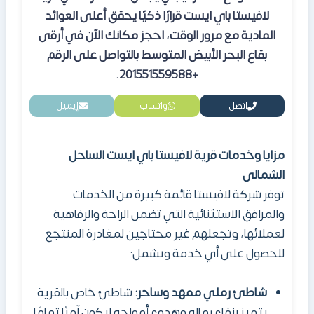
لافيستا باي
ايست
قرارًا ذكيًا يحقق أعلى العوائد
المادية مع مرور الوقت
،
احجز مكانك الآن في أرقى
بقاع البحر الأبيض المتوسط بالتواصل على الرقم
+201551559588.
اتصل
واتساب
إيميل
مزايا وخدمات قرية لافيستا باي ايست الساحل
الشمالى
توفر شركة لافيستا قائمة كبيرة من الخدمات
والمرافق الاستثنائية التي تضمن الراحة والرفاهية
لعملائها، وتجعلهم غير محتاجين لمغادرة المنتجع
للحصول على أي خدمة وتشمل:
شاطئ رملي ممهد وساحر:
شاطئ خاص بالقرية
يتميز بنقاء رماله وهدوء أمواجه ليكون آمنًا تمامًا