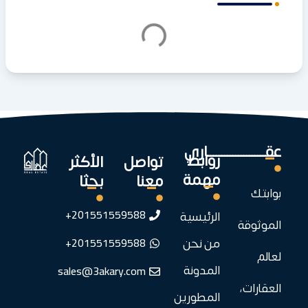
عقـــــــــــــــــــــاري
روابط
تواصل
الأكثر
مهمة
معنا
بحثا
بوابتك
201551559588+
الرئيسية
الموثوقة
201551559588+
من نحن
لعالم
sales@3akary.com
المدونة
العقارات،
المطورين