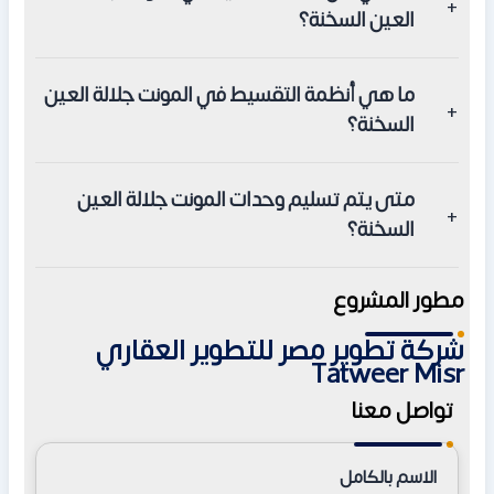
تاون هاوس، توين هاوس، وفلل مستقلة.
العين السخنة؟
تبدأ مساحة الشاليهات من 65 متر مربع للغرفة الواحدة، وتوجد
ما هي أنظمة التقسيط في المونت جلالة العين
كبائن تبدأ من 45 متر مربع.
السخنة؟
أنظمة تقسيط تصل إلى 10 سنوات بمقدمات تبدأ من 5% أو
متى يتم تسليم وحدات المونت جلالة العين
حتى بدون مقدم في بعض العروض.
السخنة؟
يتم تسليم وحدات المونت بتشطيب كامل خلال فترة تتراوح من
مطور المشروع
سنة إلى 4 سنوات ونصف حسب المرحلة.
شركة تطوير مصر للتطوير العقاري
Tatweer Misr
تواصل معنا
الاسم بالكامل