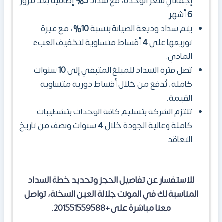
إجمالي سعر الوحدة، مع سداد
5%
إضافية بعد مرور
6
أشه
ر
.
يتم سداد وديعة الصيانة بنسبة
10%
، مع ميزة
توزيعها على
4
أقساط متساوية لتخفيف العبء
المادي.
تصل فترة السداد للمبلغ المتبقي إلى
10
سنوات
كاملة، تُدفع من خلال أقساط دورية متساوية
القيمة.
تلتزم الشركة بتسليم كافة الوحدات بتشطيبات
كاملة وعالية الجودة خلال
4
سنوات ونصف من تاريخ
التعاقد.
للاستفسار عن تفاصيل الحجز وتحديد خطة السداد
المناسبة لك في المونت جلالة العين السخنة، تواصل
معنا مباشرة على +201551559588.