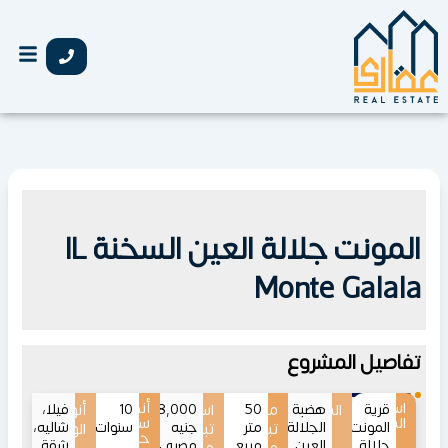
خطي
لى
لمحتوى
المونت جلالة العين السخنة IL
Monte Galala
تفاصيل المشروع
اسم
أنظمة
قرية
الموقع
هضبة
50
مساحات
اسعار
6,868,000
10
أنواع
فيلا،
المشروع
سداد
المونت
الجلالة،
متر
جنيه
سنوات
شاليه،
تبدأ
تبدأ
الوحدات
حتى
جلالة
العين
مربع
مصري
شقة