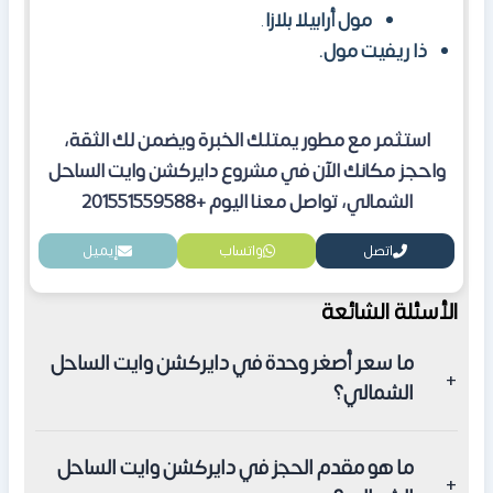
مول أرابيلا بلازا
.
ذا ريفيت مول.
استثمر مع مطور يمتلك الخبرة ويضمن لك الثقة،
واحجز مكانك الآن في مشروع دايركشن وايت الساحل
الشمالي، تواصل معنا اليوم
+201551559588
اتصل
واتساب
إيميل
الأسئلة الشائعة
ما سعر أصغر وحدة في دايركشن وايت الساحل
الشمالي؟
يبدأ أقل سعر في دايركشن وايت الساحل الشمالي من
ما هو مقدم الحجز في دايركشن وايت الساحل
11,000,000 جنيه مصري للشاليه.