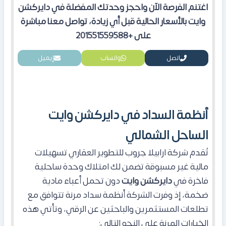
اغتنم الفرصة الآن واحجز وحدتك المفضلة في دايركشن
وايت بالأسعار الحالية قبل أي زيادة، تواصل معنا مباشرة
على
+201551559588
اتصل
واتساب
إيميل
أنظمة السداد في دايركشن وايت
الساحل الشمالي
تُقدم شركة ارابيلا جروب للتطوير العقاري تسهيلات
مالية غير مسبوقة تضمن لك امتلاك وحدة ساحلية
فاخرة في
دايركشن وايت
دون تحمل أعباء مادية
ضخمة، إذ وفرت الشركة أنظمة سداد مرنة تتوافق مع
تطلعات المستثمرين والباحثين عن الرقي، وتأتي هذه
الخيارات المرنة على النحو التالي: