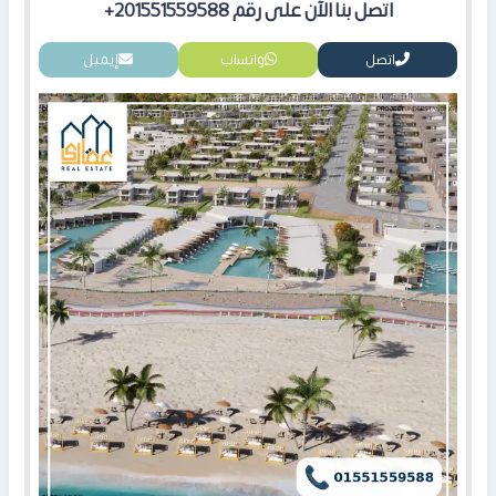
اتصل بنا الآن على رقم
201551559588+
اتصل
واتساب
إيميل