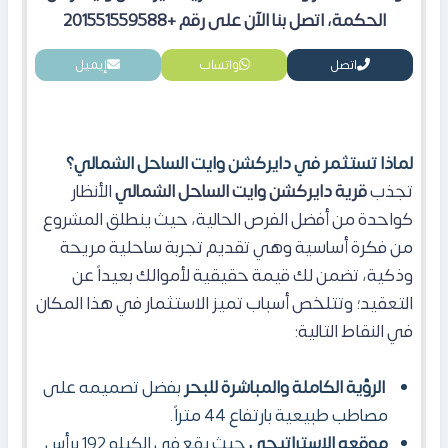
الحكمة، اتصل بنا الآن على رقم +201551559588
اتصل
واتساب
إيميل
لماذا تستثمر في دايركشن وايت الساحل الشمالي؟
تجذب
قرية دايركشن وايت الساحل الشمالي
الأنظار
كواحدة من أفضل الفرص الحالية، حيث ينطلق المشروع
من فكرة أساسية وهي تقديم تجربة ساحلية مريحة
وذكية، تضمن لك قيمة حقيقية لأموالك بعيداً عن
التعقيد؛ وتتلخص أسباب تميز الاستثمار في هذا المكان
في النقاط التالية:
الرؤية الكاملة والمباشرة للبحر
بفضل تصميمه على
مصاطب طبيعية بارتفاع 44 متراً.
موقعه الاستراتيجي
حيث يقع في الكيلو 192 برأس