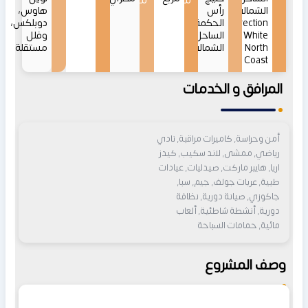
من
من
الشمالي
رأس
هاوس،
Direction
الحكمة،
دوبلكس،
White
الساحل
وفلل
North
الشمالي
مستقلة
Coast
المرافق و الخدمات
أمن وحراسة, كاميرات مراقبة, نادي
رياضي, ممشى, لاند سكيب, كيدز
اريا, هايبر ماركت, صيدليات, عيادات
طبية, عربات جولف, جيم, سبا,
جاكوزي, صيانة دورية, نظافة
دورية, أنشطة شاطئية, ألعاب
مائية, حمامات السباحة
وصف المشروع