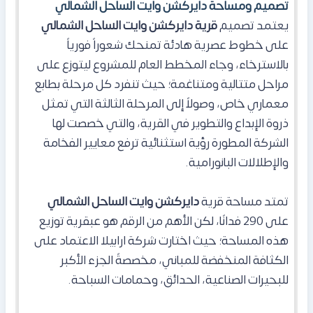
تصميم ومساحة دايركشن وايت الساحل الشمالي
يعتمد تصميم
قرية دايركشن وايت الساحل الشمالي
على خطوط عصرية هادئة تمنحك شعوراً فورياً
بالاسترخاء، وجاء المخطط العام للمشروع ليتوزع على
مراحل متتالية ومتناغمة؛ حيث تنفرد كل مرحلة بطابع
معماري خاص، وصولاً إلى المرحلة الثالثة التي تمثل
ذروة الإبداع والتطوير في القرية، والتي خصصت لها
الشركة المطورة رؤية استثنائية ترفع معايير الفخامة
والإطلالات البانورامية.
تمتد مساحة قرية
دايركشن وايت الساحل الشمالي
على 290 فدانًا، لكن الأهم من الرقم هو عبقرية توزيع
هذه المساحة؛ حيث اختارت شركة ارابيلا الاعتماد على
الكثافة المنخفضة للمباني، مخصصةً الجزء الأكبر
للبحيرات الصناعية، الحدائق، وحمامات السباحة.