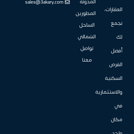
sales@3akary.com
المدونة
العقارات،
المطورين
نجمع
الساحل
الشمالي
لك
تواصل
أفضل
معنا
الفرص
السكنية
والاستثمارية
في
مكان
واحد،