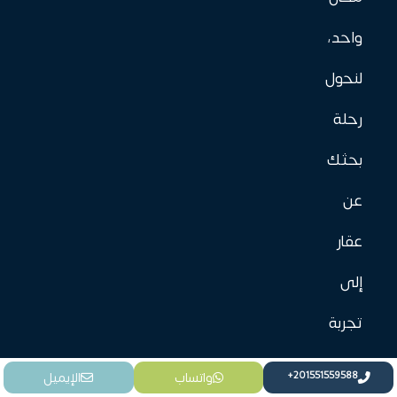
واحد،
لنحول
رحلة
بحثك
عن
عقار
إلى
تجربة
سلسة
واتساب
الإيميل