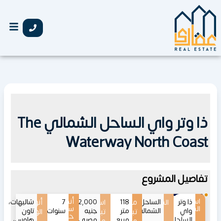
خطي
لى
لمحتوى
ذا وتر واي الساحل الشمالي The
Waterway North Coast
تفاصيل المشروع
اسم
أنظمة
ذا وتر
الموقع
الساحل
118
مساحات
اسعار
7
16,892,000
أنواع
شاليهات،
المشروع
سداد
واي
الشمالي
متر
جنيه
سنوات
تاون
تبدأ
تبدأ
الوحدات
حتى
الساحل
مربع
مصري
هاوس،