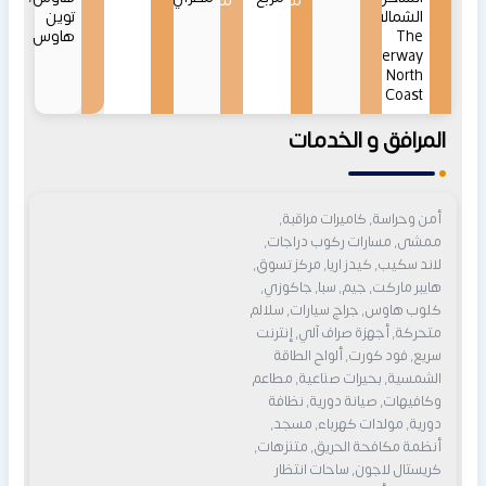
من
من
الشمالي
توين
The
هاوس
Waterway
North
Coast
المرافق و الخدمات
أمن وحراسة, كاميرات مراقبة,
ممشى, مسارات ركوب دراجات,
لاند سكيب, كيدز اريا, مركز تسوق,
هايبر ماركت, جيم, سبا, جاكوزي,
كلوب هاوس, جراج سيارات, سلالم
متحركة, أجهزة صراف آلي, إنترنت
سريع, فود كورت, ألواح الطاقة
الشمسية, بحيرات صناعية, مطاعم
وكافيهات, صيانة دورية, نظافة
دورية, مولدات كهرباء, مسجد,
أنظمة مكافحة الحريق, متنزهات,
كريستال لاجون, ساحات انتظار