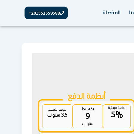
نا
المفضلة
201551559588+
أنظمة الدفع
دفعة مبدئية
تقسيط
موعد التسليم
5%
9
3.5 سنوات
سنوات