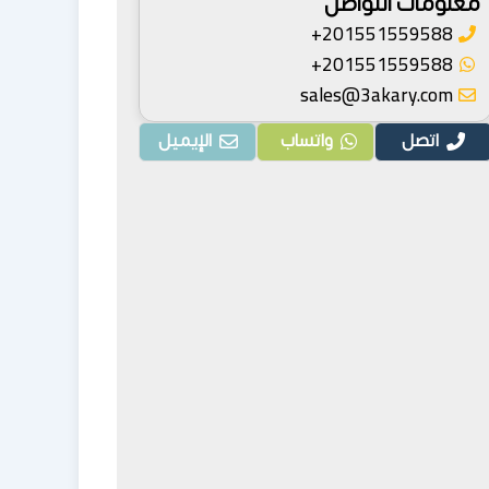
معلومات التواصل
201551559588+
201551559588+
sales@3akary.com
اتصل
واتساب
الإيميل