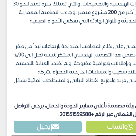
ولتحقيق ذلك استعانت بشركة DMA للاستشارات الهندسية والتصميمات، والتي تمتلك خبرة تمتد لنحو 30
 أكثر من
200
مشروع متميز، وجاءت التصاميم المعمارية
يثة والألوان الهادئة التي تعكس الأجواء الصيفية
الي على نظام المصاطب المتدرجة بارتفاعات تبدأ من صفر
ضمن هذا التصميم الهندسي المبتكر لنسبة تصل إلى
90
%
 وبإطلالات بانورامية مفتوحة، ولم تقتصر العناية بالتصميم
لاند سكيب والمساحات الخارجية الخضراء لشركة
ر جمالي فريد ولتوزيع الغطاء النباتي والمسطحات المائية بشكل
بيئة مصممة بأعلى معايير الجودة والجمال، يرجى التواصل
الي عبر الرقم +201551559588.
واتساب
إيميل