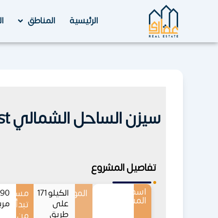
خطي
لى
الرئيسية
المناطق
ا
لمحتوى
سيزن الساحل الشمالي Seazen North Coast
تفاصيل المشروع
اسم
الموقع
الكيلو 171
مساحات
المشروع
على
مرب
تبدأ
طريق
من