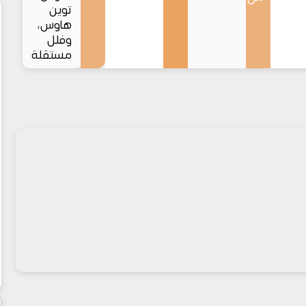
توين
هاوس،
وفلل
مستقلة