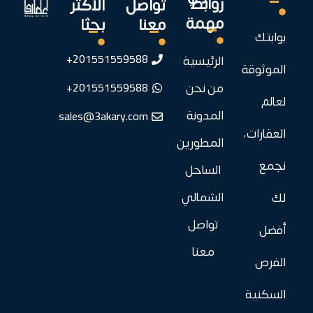
روابط
تواصل
الأكثر
مهمة
معنا
بحثا
بوابتك
201551559588+
الرئيسية
الموثوقة
201551559588+
من نحن
لعالم
sales@3akary.com
المدونة
العقارات،
المطورين
نجمع
الساحل
الشمالي
لك
تواصل
أفضل
معنا
الفرص
السكنية