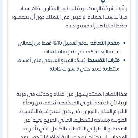
وفّرت شركة الإسكندرية للتطوير العقاري نظام سداد
مرناً يناسب العملاء الراغبين في التملك دون أن يتحملوا
ضغطاً مالياً كبيراً دفعة واحدة.
مقدم التعاقد:
يدفع العميل 10% فقط من إجمالي
قيمة الوحدة كمقدم عند إتمام التعاقد.
فترات التقسيط:
يُسدَّد المبلغ المتبقي على أقساط
منتظمة تمتد حتى
6 سنوات كاملة.
هذا النظام الممتد يسهل من اقتناء وحدتك في قرية
اريبا، لأن الدفعة الأولى المنخفضة تُخفف من وطأة
الالتزام المالي الفوري، في حين تمنح فترة التقسيط
الطويلة مساحة للتخطيط المالي المريح بعيداً عن
الضغط، وبالنظر إلى التشطيب الكامل الذي تأتي به
الوحدات، لن تحتاج لرصد ميزانية إضافية للتجهيز بعد