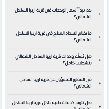
توفر قرية اريبا الساحل الشمالي وحدات متنوعة تشمل
كم تبدأ أسعار الوحدات في قرية اريبا الساحل
الشاليهات، والتاون هاوس، والتوين هاوس، و الفيلات المنفصلة،
الشمالي؟
بمساحات تبدأ من 84 متراً مربعاً وتصل إلى 195 متراً فأكثر.
تبدأ أسعار الشقق السكنية في قرية اريبا الساحل الشمالي من
ما نظام السداد المتاح في قرية اريبا الساحل
3,000,000 جنيه مصري، وتبدأ أسعار الشاليهات من 4,000,000
الشمالي؟
جنيه مصري، وتتفاوت الأسعار حسب المساحة والموقع
والإطلالة.
يبدأ نظام السداد في قرية اريبا الساحل الشمالي بدفعة مقدم
هل تُسلَّم وحدات قرية اريبا الساحل الشمالي
تبلغ 10% من قيمة الوحدة، ويُسدَّد المبلغ المتبقي على أقساط
بتشطيب كامل؟
مريحة تمتد حتى 6 سنوات كاملة.
نعم، تُسلَّم جميع وحدات قرية اريبا الساحل الشمالي بتشطيب
من المطور المسؤول عن قرية اريبا الساحل
كامل جاهز للسكن و الاستخدام الفوري دون الحاجة لأي تكاليف
الشمالي؟
إضافية بعد الاستلام.
طوّرت قرية اريبا الساحل الشمالي شركة الإسكندرية للاستثمار
هل تتوفر خدمات طبية داخل قرية اريبا الساحل
والتطوير العقاري، المؤسسة عام 2017، وصاحبة مشروعات سابقة