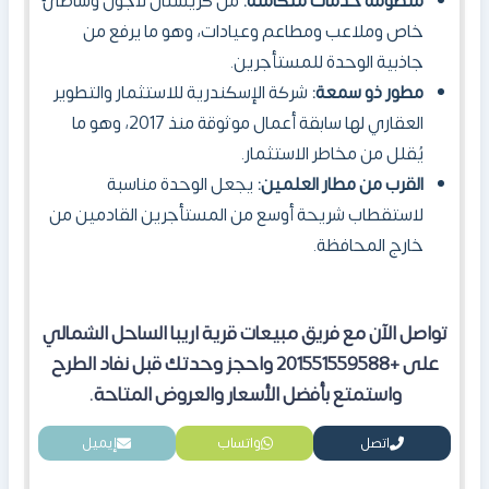
منظومة خدمات متكاملة:
من كريستال لاجون وشاطئ
خاص وملاعب ومطاعم وعيادات، وهو ما يرفع من
جاذبية الوحدة للمستأجرين.
مطور ذو سمعة:
شركة الإسكندرية للاستثمار والتطوير
العقاري لها سابقة أعمال موثوقة منذ 2017، وهو ما
يُقلل من مخاطر الاستثمار.
القرب من مطار العلمين:
يجعل الوحدة مناسبة
لاستقطاب شريحة أوسع من المستأجرين القادمين من
خارج المحافظة.
تواصل الآن مع فريق مبيعات قرية اريبا الساحل الشمالي
على +201551559588 واحجز وحدتك قبل نفاد الطرح
واستمتع بأفضل الأسعار والعروض المتاحة.
اتصل
واتساب
إيميل