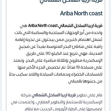
Ariba North coast
قرية اريبا الساحل الشمالي Ariba North coast
هي
واحدة من أبرز الوجهات السياحية والسكنية التي باتت
تُشغل اهتمام كثيرين ممن يبحثون عن تجربة إقامة
راقية على شاطئ البحر المتوسط بعيداً عن ضجيج
المدينة، فهي تتربع عند الكيلو 90 على طريق
الإسكندرية مطروح بإطلالة مباشرة على البحر، وتمتد
على مساحة 19 فداناً، تم تخصيص الجزء الأكبر منها
للمساحات الخضراء وحمامات السباحة واللاند سكيب بدلاً
من حشوها بالمباني.
قام على تطوير
قرية اريبا الساحل الشمالي
شركة
الإسكندرية للاستثمار والتطوير العقاري، واعتمدت في
تصميمها على الطراز الأوروبي الحديث مع نظام