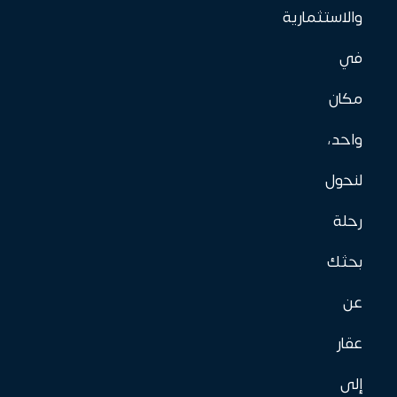
والاستثمارية
في
مكان
واحد،
لنحول
رحلة
بحثك
عن
عقار
إلى