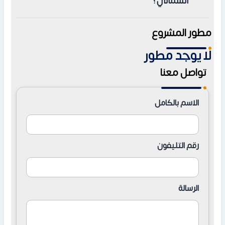
الشمالي؟
تشمل راقية و جراند فيو و أبراج النزهة تاورز في الإسكندرية.
تضم قرية اريبا الساحل الشمالي عيادات طبية متعددة
مطور المشروع
التخصصات، وتتيح للسكان تلقّي الرعاية الصحية اللازمة أو
لا يوجد مطور
التعامل مع أي حالة طارئة داخل نطاق القرية دون الحاجة
للخروج.
تواصل معنا
الاسم بالكامل
رقم التليفون
الرسالة