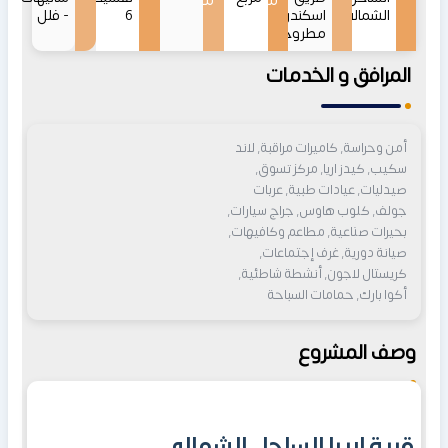
من
من
الشمالي
اسكندرية
6
- فلل
مطروح
المرافق و الخدمات
أمن وحراسة, كاميرات مراقبة, لاند
سكيب, كيدز اريا, مركز تسوق,
صيدليات, عيادات طبية, عربات
جولف, كلوب هاوس, جراج سيارات,
بحيرات صناعية, مطاعم وكافيهات,
صيانة دورية, غرف إجتماعات,
كريستال لاجون, أنشطة شاطئية,
أكوا بارك, حمامات السباحة
وصف المشروع
قرية اريبا الساحل الشمالي