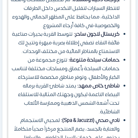
لانتظار السيارات لتقليل التكدس داخل الطرقات
الداخلية، مما يحافظ على المظهر الجمالي والهدوء
والخصوصية في كافة أرجاء المشروع.
كريستال لاجون ساحر:
تتوسط القرية بحيرات صناعية
فائقة النقاء تضفي إطلالة بصرية مبهرة وتتيح لك
الاستمتاع بالمناظر المائية من مختلف الوحدات.
حمامات سباحة متنوعة:
تتوزع مجموعة من
حمامات السباحة بأعماق ومساحات مختلفة لتناسب
الكبار والأطفال، وتوفر مناطق مخصصة للاسترخاء.
شاطئ خاص ممهد:
يمتد شاطئ القرية برماله
البيضاء الناعمة ليكون وجهتك المثالية للاستلقاء
تحت أشعة الشمس الذهبية وممارسة الألعاب
الشاطئية.
نادي صحي (Spa & Jacuzzi):
لمحبي الاستجمام
والعناية بالجسد، يضم المنتجع مركزاً صحياً متكاملاً
يحتوي على خدمات السبا، الجاكوزي، والساونا