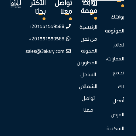
روابط
تواصل
الأكثر
مهمة
معنا
بحثا
بوابتك
201551559588+
الرئيسية
الموثوقة
201551559588+
من نحن
لعالم
sales@3akary.com
المدونة
العقارات،
المطورين
نجمع
الساحل
الشمالي
لك
تواصل
أفضل
معنا
الفرص
السكنية