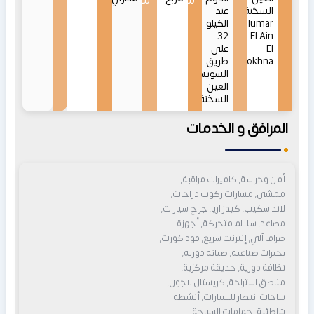
من
من
السخنة
عند
Blumar
الكيلو
32
El Ain
El
على
Sokhna
طريق
السويس-
العين
السخنة
المرافق و الخدمات
أمن وحراسة, كاميرات مراقبة,
ممشى, مسارات ركوب دراجات,
لاند سكيب, كيدز اريا, جراج سيارات,
مصاعد, سلالم متحركة, أجهزة
صراف آلي, إنترنت سريع, فود كورت,
بحيرات صناعية, صيانة دورية,
نظافة دورية, حديقة مركزية,
مناطق استراحة, كريستال لاجون,
ساحات انتظار للسيارات, أنشطة
شاطئية, حمامات السباحة