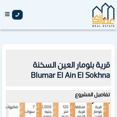
خطي
لى
لمحتوى
قرية بلومار العين السخنة
Blumar El Ain El Sokhna
تفاصيل المشروع
اسم
أنظمة
قرية
الموقع
منطقة
120
مساحات
اسعار
5,500,000
7
أنواع
شاليهات
المشروع
سداد
بلومار
قرية
متر
جنيه
سنوات
تبدأ
تبدأ
الوحدات
حتى
العين
الدوم
مربع
مصري