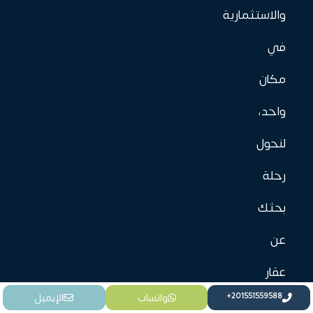
والاستثمارية
في
مكان
واحد،
لنحول
رحلة
بحثك
عن
عقار
واتساب
الإيميل
إلى