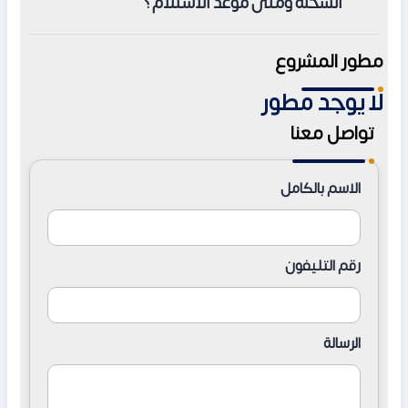
السخنة ومتى موعد الاستلام؟
سنوات، أو 7 سنوات بدون أي فوائد وأقساط متساوية.
المطور العقاري لـلقرية هي شركة وادي دجلة للتطوير العقاري
مطور المشروع
Wadi Degla Developments الشهيرة والخبرة منذ عام 2005،
لا يوجد مطور
وقد حددت الشركة عام 2025 ليكون تاريخ استلام الوحدات في
المشروع.
تواصل معنا
الاسم بالكامل
رقم التليفون
الرسالة