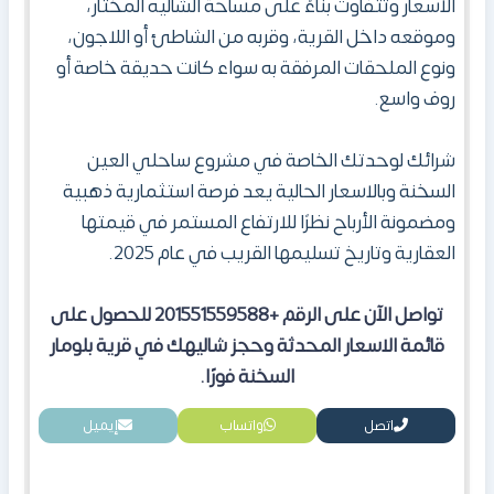
الاسعار وتتفاوت بناءً على مساحة الشاليه المختار،
وموقعه داخل القرية، وقربه من الشاطئ أو اللاجون،
ونوع الملحقات المرفقة به سواء كانت حديقة خاصة أو
روف واسع.
شرائك لوحدتك الخاصة في مشروع ساحلي العين
السخنة وبالاسعار الحالية يعد فرصة استثمارية ذهبية
ومضمونة الأرباح نظرًا للارتفاع المستمر في قيمتها
العقارية وتاريخ تسليمها القريب في عام 2025.
تواصل الآن على الرقم +201551559588 للحصول على
قائمة ال
سعار المحدثة وحجز شاليهك
في
قرية بلومار
السخنة
فورًا
.
اتصل
واتساب
إيميل