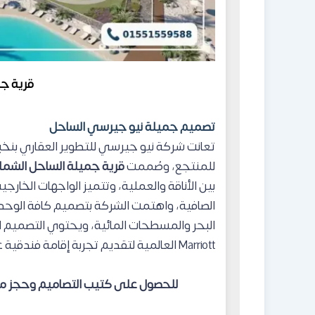
قرية ج
تصميم جميلة نيو جيرسي الساحل
تعانت شركة نيو جيرسي للتطوير العقاري بنخب
للمنتجع، وصُممت
قرية جميلة الساحل الشما
بين الأناقة والعملية، وتتميز الواجهات الخارجي
الصافية، واهتمت الشركة بتصميم كافة الوحدا
Marriott العالمية لتقديم تجربة إقامة فندقية عالمية تستهوي النزلاء والمستثمرين.
للحصول على كتيب التصاميم وحجز مكا
8