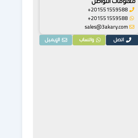
معلومات التواصل
201551559588+
201551559588+
sales@3akary.com
اتصل
واتساب
الإيميل