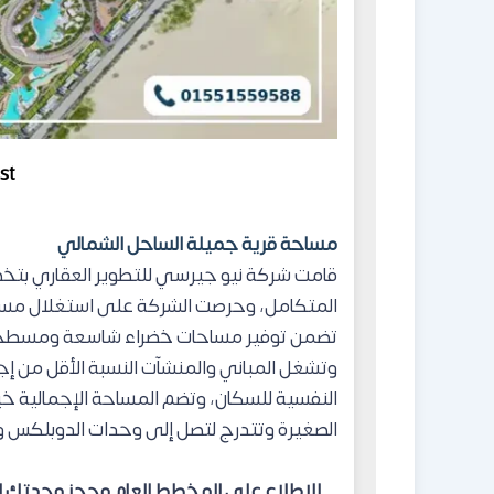
st
مساحة قرية جميلة الساحل الشمالي
قامت شركة نيو جيرسي للتطوير العقاري بتخ
المتكامل، وحرصت الشركة على استغلال مسا
تضمن توفير مساحات خضراء شاسعة ومسطحات 
وتشغل المباني والمنشآت النسبة الأقل من إج
النفسية للسكان، وتضم المساحة الإجمالية خيا
الصغيرة وتتدرج لتصل إلى وحدات الدوبلكس وال
للاطلاع على المخطط العام وحجز وحدتك الف