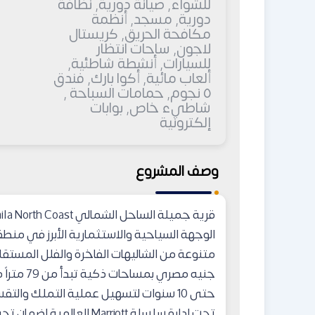
للشواء, صيانة دورية, نظافة
دورية, مسجد, أنظمة
مكافحة الحريق, كريستال
لاجون, ساحات انتظار
للسيارات, أنشطة شاطئية,
ألعاب مائية, أكوا بارك, فندق
٥ نجوم, حمامات السباحة ,
شاطيء خاص, بوابات
إلكترونية
وصف المشروع
قرية جميلة الساحل الشمالي Jamila North Coast
الوجهة السياحية والاستثمارية الأبرز في من
جنيه مصري
تحت إدارة سلسلة Marriott 