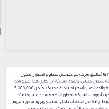
تُطلقها شركة نيو جيرسي للتطوير العقاري لتكون
طقة سيدي حنيش، وتقدم الشركة من خلال هذا الصرح باقة
متنوعة من الشاليهات الفاخرة والفلل المستقلة والدوبلكس بأسعار افتتاحية مميزة تبدأ من 5,000,000
 بمساحات ذكية تبدأ من 79 متراً مربعاً، ووفرت الشركة المطورة أنظمة سداد ميسرة تمتد
حتى 10 سنوات لتسهيل عملية التملك والتقسيط، وتتكامل الخدمات داخل المنتجع بوجود فندق 5 نجوم
العالمية لضمان تجربة إقامة فندقية لا تُنسى وعوائد استثمارية قوية