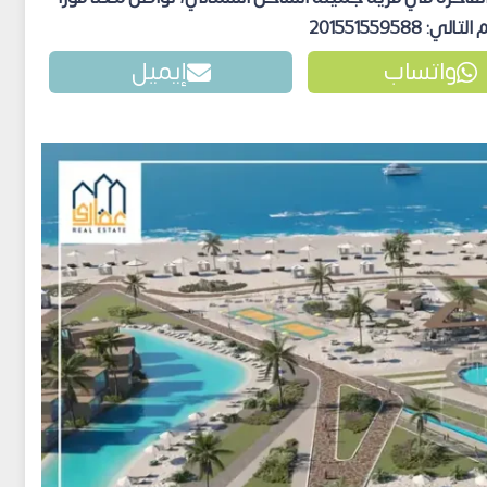
: 201551559588
واتساب
إيميل