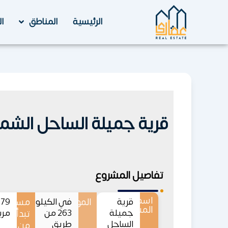
خطي
لى
الرئيسية
المناطق
ا
لمحتوى
قرية جميلة الساحل الشمالي  North Coast
تفاصيل المشروع
اسم
قرية
الموقع
في الكيلو
مساحات
9
المشروع
جميلة
263 من
مربع
تبدأ
الساحل
طريق
من