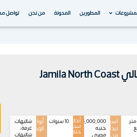
لمشروعات
المطورين
المدونة
من نحن
تواصل مع
Jamila
أنظمة
7 متر
اسعار
5,000,000
10 سنوات.
أنواع
شاليهات
سداد
 .
جنيه
غرفة،
تبدأ
الوحدات
حتى
مصري.
شاليهات
من