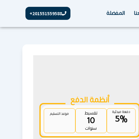
نا
المفضلة
201551559588+
أنظمة الدفع
دفعة مبدئية
تقسيط
موعد التسليم
5%
10
سنوات