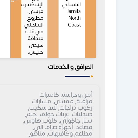
الشمالي
الإسكندرية
Jamila
مرسى
North
مطروح
Coast
الساحلي
في قلب
منطقة
سيدي
حنيش.
المرافق و الخدمات
أمن وحراسة, كاميرات
مراقبة, ممشى, مسارات
ركوب دراجات, لاند سكيب,
صيدليات, عربات جولف, جيم,
سبا, جاكوزي, كلوب هاوس,
مصاعد, أجهزة صراف آلي,
مطاعم وكافيهات, مناطق