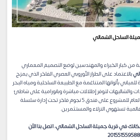
ميلة الساحل الشمالي
ة من كبار الخبراء والمهندسين لوضع التصميم المعماري
لي
بالاعتماد على الطراز الأوروبي العصري الفاخر الذي يمزج
ة للمباني بألوانها المتناغمة مع الطبيعة الساحلية ومياه البحر
ت والشاليهات لتوفر إطلالات مباشرة وبانورامية على شاطئ
البحر والمسطحات المائية، ويحتوي التصميم العام للمشروع على فندق 5 نجوم فاخر تحت إدارة سلسلة
نك في قرية جميلة الساحل الشمالي، اتصل بنا الآن
20155155958