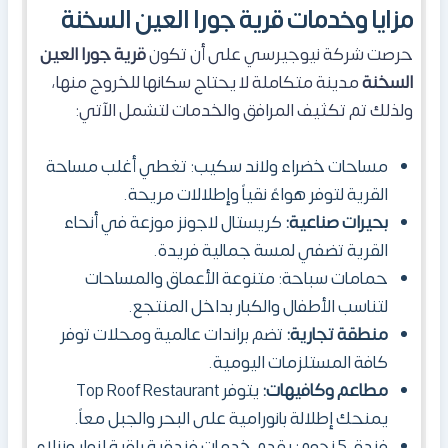
مزايا وخدمات قرية جورا العين السخنة
حرصت شركة نيوجيرسي على أن تكون
قرية جورا العين
السخنة
مدينة متكاملة لا يحتاج سكانها للخروج منها،
ولذلك تم تكثيف المرافق والخدمات لتشمل الآتي:
مساحات خضراء ولاند سكيب:
تغطي أغلب مساحة
القرية
لتوفر هواءً نقياً وإطلالات مريحة.
بحيرات صناعية:
كريستال لاجونز موزعة في أنحاء
القرية تضفي لمسة جمالية فريدة.
حمامات سباحة:
متنوعة الأعماق والمساحات
لتناسب الأطفال والكبار بداخل
المنتجع
.
منطقة تجارية:
تضم براندات عالمية ومحلات توفر
كافة المستلزمات اليومية.
مطاعم وكافيهات:
يتوفر Top Roof Restaurant
يمنحك إطلالة بانورامية على البحر والجبل معاً.
فندق 5 نجوم:
يقدم خدمات فندقية راقية لزوار ونزلاء