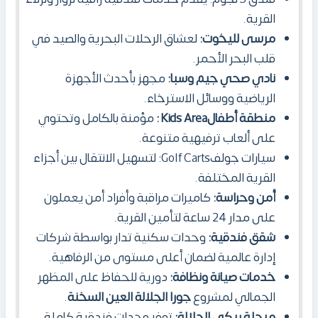
القرية
.
مرسى لليخوت:
لعشاق الرحلات البحرية والصيد في
قلب البحر الأحمر.
نادي صحي جيم وسبا:
مجهز بأحدث الأجهزة
الرياضية ووسائل الاسترخاء.
منطقة أطفالKids Area :
مؤمنة بالكامل وتحتوي
على ألعاب ترفيهية متنوعة.
سيارات جولفGolf Carts:
لتسهيل الانتقال بين أجزاء
القرية
المختلفة.
أمن وحراسة:
كاميرات مراقبة وأفراد أمن يعملون
على مدار 24 ساعة لتأمين القرية.
شقق فندقية:
وحدات سكنية تدار بواسطة شركات
إدارة عالمية لضمان أعلى مستوى من الرفاهية.
خدمات صيانة ونظافة:
دورية للحفاظ على المظهر
الجمالي لمشروع
جورا الجلالة العين السخنة
.
مرحلة ريكي الجلالة:
توفر وحدات فندقية كاملة