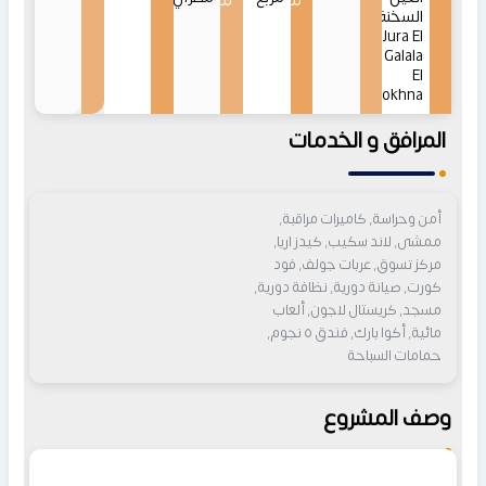
من
من
السخنة
Jura El
Galala
El
Sokhna
المرافق و الخدمات
أمن وحراسة, كاميرات مراقبة,
ممشى, لاند سكيب, كيدز اريا,
مركز تسوق, عربات جولف, فود
كورت, صيانة دورية, نظافة دورية,
مسجد, كريستال لاجون, ألعاب
مائية, أكوا بارك, فندق ٥ نجوم,
حمامات السباحة
وصف المشروع