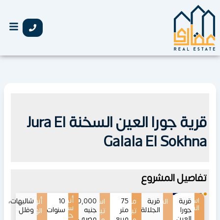
خطي
لى
لمحتوى
قرية جورا العين السخنة Jura El
Galala El Sokhna
تفاصيل المشروع
اسم
أنظمة
قرية
الموقع
قرية
75
مساحات
اسعار
6,500,000
10
أنواع
شاليهات،
المشروع
سداد
جورا
الجلالة
متر
جنيه
سنوات
وفلل
تبدأ
تبدأ
الوحدات
حتى
العين
مربع
مصري