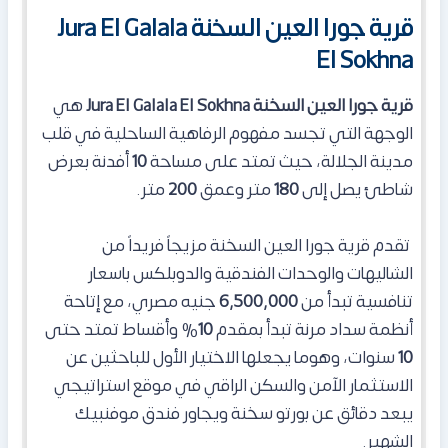
قرية جورا العين السخنة Jura El Galala
El Sokhna
قرية جورا العين السخنة Jura El Galala El Sokhna
هي
الوجهة التي تجسد مفهوم الرفاهية الساحلية في قلب
مدينة الجلالة، حيث تمتد على مساحة
10
أفدنة بعرض
شاطئ يصل إلى
180
متر وعمق
200
متر.
تقدم قرية جورا العين السخنة مزيجاً فريداً من
الشاليهات والوحدات الفندقية والدوبلكس با
سعار
تنافسية تبدأ من
6,500,000
جنيه مصري، مع إتاحة
أنظمة سداد مرنة تبدأ بمقدم
10
% وأقساط تمتد حتى
10
سنوات، وهوما يجعلها الاختيار الأول للباحثين عن
الاستثمار الآمن والسكن الراقي في موقع استراتيجي
يبعد دقائق عن بورتو سخنة ويجاور فندق موفنبيك
الشهير.