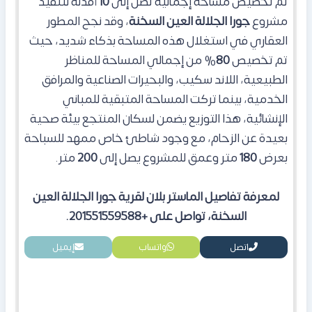
تم تخصيص مساحة إجمالية تصل إلى
10
أفدنة لتنفيذ
مشروع
جورا الجلالة العين السخنة
، وقد نجح المطور
العقاري في استغلال هذه المساحة بذكاء شديد، حيث
تم تخصيص
80
% من إجمالي المساحة للمناظر
الطبيعية، اللاند سكيب، والبحيرات الصناعية والمرافق
الخدمية، بينما تركت المساحة المتبقية للمباني
الإنشائية، هذا التوزيع يضمن لسكان
المنتجع
بيئة صحية
بعيدة عن الزحام، مع وجود شاطئ خاص ممهد للسباحة
بعرض
180
متر وعمق للمشروع يصل إلى
200
متر.
لمعرفة تفاصيل الماستر بلان لقرية جورا الجلالة العين
السخنة، تواصل على +201551559588.
اتصل
واتساب
إيميل