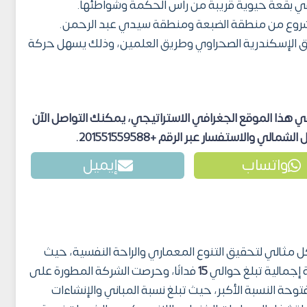
في بقعة حيوية قريبة من راس الحكمة وشواطئها.
شروع من منطقة الضبعة ومنطقة سيدي عبد الرحمن.
يق الإسكندرية الصحراوي وطريق العلمين، وذلك يسهل حركة
 هذا الموقع الجغرافي الاستراتيجي، يمكنك التواصل الآن
ل الشمالي
والاستفسار عبر الرقم +201551559588
.
واتساب
إيميل
 مثالي لتحقيق التنوع المعماري والراحة النفسية، حيث
جمالية تبلغ حوالي
15
فدانًا، وحرصت الشركة المطورة على
فتوحة النسبة الأكبر، حيث تبلغ نسبة المباني والإنشاءات