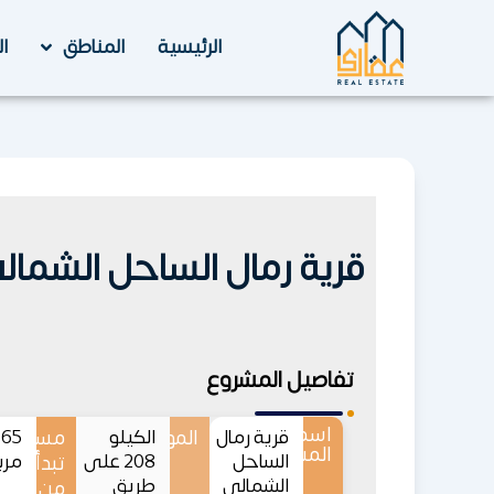
خطي
لى
الرئيسية
المناطق
ا
لمحتوى
قرية رمال الساحل الشمالي al North Coast
تفاصيل المشروع
اسم
قرية رمال
الموقع
الكيلو
مساحات
5
المشروع
الساحل
208 على
مرب
تبدأ
الشمالي
طريق
من