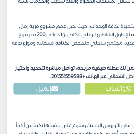
ا تشغل المساحات الخضراء واللاند سكيب والخدمات نسبة
 متميزة لكافة الوحدات، حيث يصل عمق مشروع قرية رمال
يبلغ طول الشاطئ الرملي الخاص بها حوالي
200
متر مربع،
ديم مجتمع ساحلي منخفض الكثافة السكانية وموزع بدقة
من لك عطلة صيفية مريحة، تواصل مباشرة لتحديد واختيار
احل الشمالي
عبر الهاتف +201551559588
.
واتساب
إيميل
طراز الأوروبي الحديث ويقوم على تنفيذها نخبة من أكفأ