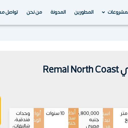
لمشروعات
المطورين
المدونة
من نحن
تواصل مع
Rem
أنظمة
6 متر
اسعار
5,800,000
10 سنوات
أنواع
وحدات
سداد
ع
جنيه
فندقية،
تبدأ
الوحدات
حتى
مصري
شاليهات،
من