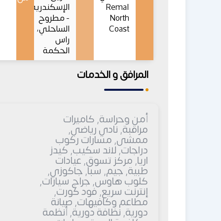
Remal
الإسكندرية
North
- مطروح
Coast
الساحلي،
راس
الحكمة
المرافق و الخدمات
أمن وحراسة, كاميرات
مراقبة, نادي رياضي,
ممشى, مسارات ركوب
دراجات, لاند سكيب, كيدز
اريا, مركز تسوق, عيادات
طبية, جيم, سبا, جاكوزي,
كلوب هاوس, جراج سيارات,
إنترنت سريع, فود كورت,
مطاعم وكافيهات, صيانة
دورية, نظافة دورية, أنظمة