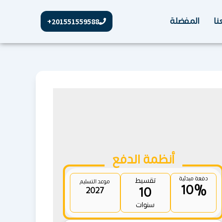
نا
المفضلة
201551559588+
أنظمة الدفع
دفعة مبدئية
تقسيط
موعد التسليم
10%
10
2027
سنوات