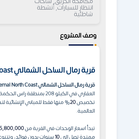
مكافحة الحريق, ساحات
انتظار للسيارات, أنشطة
شاطئية
وصف المشروع
قرية رمال الساحل الشمالي Remal North Coast
قرية رمال الساحل الشمالي Remal North Coast
العقاري في الكيلو 208 بمنطقة راس الحكمة، ويمتد المشروع على مساحة إجمالية تبلغ
تخصيص
20
% منها فقط للمباني الإنشائية لت
العالمية.
تبدأ اسعار الوحدات في القرية من
5,800,000
ممتدة تصل إلى
10
سنوات بدون فوائد، وتتنوع 