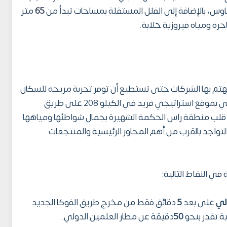
وس، بالإضافة إلى الفلل المستقلة بمساحات تبدأ من
65
متر
ة ومياه فيروزية خلابة.
هتم بها الشركات حتى تستطيع أن توفر تجربة مريحة للسكان
طوال الوقت، وتتميز قرية رمال الساحل الشمالي بموقع استراتيجي فريد في الكيلو 208 على طريق
 قلب منطقة راس الحكمة الشهيرة بجمال شواطئها ومياهها
التواجد بالقرب من أهم المحاور الرئيسية والمنتجعات
في النقاط التالية:
لي
على بعد
5
دقائق فقط من مخرج طريق الفوكا الجديد.
ة تقدر بنحو
50
دقيقة عن مطار العلمين الدولي.