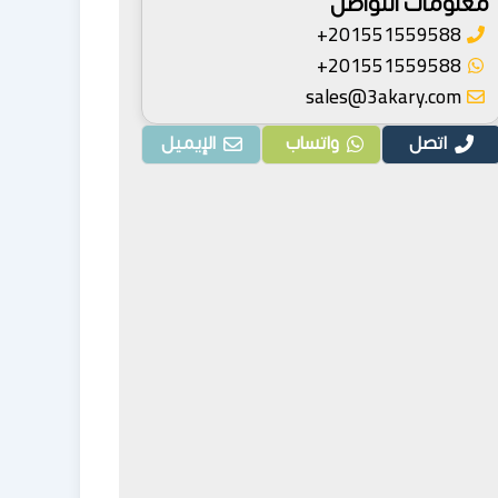
معلومات التواصل
201551559588+
201551559588+
sales@3akary.com
اتصل
واتساب
الإيميل