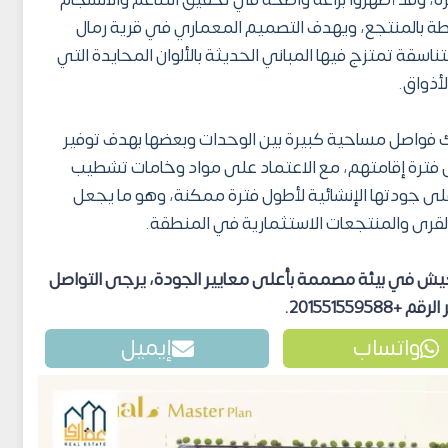
، وقد أظهروا براعة واضحة في تحقيق التناغم والانسجام
يطة بالمنتجع، ويهدف التصميم المعماري في قرية رمال
قة تمتزج فيها المباني الحديثة بالألوان المحايدة التي
لأذواق.
فواصل مساحية كبيرة بين الوحدات وبعضها بهدف توفير
 فترة إقامتهم، مع الاعتماد على مواد وخامات تشطيب
على جودتها الإنشائية لأطول فترة ممكنة، وهو ما يجعل
لقرى والمنتجعات الاستثمارية في المنطقة.
العيش في بيئة مصممة بأعلى معايير الجودة، يرجى التواصل
+201551559588
.
واتساب
إيميل