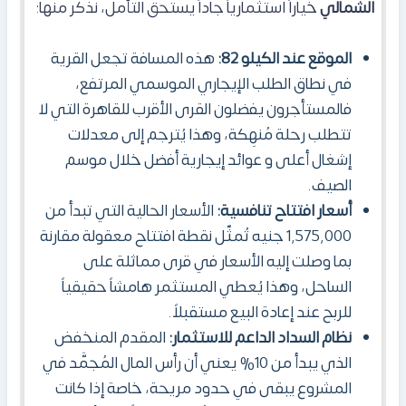
الشمالي
خياراً استثمارياً جاداً يستحق التأمل، نذكر منها:
الموقع عند الكيلو 82:
هذه المسافة تجعل القرية
في نطاق الطلب الإيجاري الموسمي المرتفع،
فالمستأجرون يفضلون القرى الأقرب للقاهرة التي لا
تتطلب رحلة مُنهِكة، وهذا يُترجم إلى معدلات
إشغال أعلى و عوائد إيجارية أفضل خلال موسم
الصيف.
أسعار افتتاح تنافسية:
الأسعار الحالية التي تبدأ من
1,575,000 جنيه تُمثّل نقطة افتتاح معقولة مقارنة
بما وصلت إليه الأسعار في قرى مماثلة على
الساحل، وهذا يُعطي المستثمر هامشاً حقيقياً
للربح عند إعادة البيع مستقبلاً.
نظام السداد الداعم للاستثمار:
المقدم المنخفض
الذي يبدأ من 10% يعني أن رأس المال المُجمَّد في
المشروع يبقى في حدود مريحة، خاصة إذا كانت