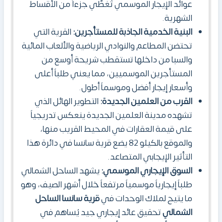
عوائد الإيجار الموسمي تُغطّي جزءاً من الأقساط
الشهرية.
البنية الخدمية الجاذبة للمستأجرين:
القرية التي
تحتضن المطاعم والنوادي الرياضية والألعاب المائية
والسبا من داخلها تستقطب شريحة أوسع من
المستأجرين الموسميين، مما يعني طلباً أعلى
وأسعار إيجار أفضل وموسماً أطول.
القرب من العلمين الجديدة:
التطوير الهائل الذي
تشهده مدينة العلمين الجديدة ينعكس تدريجياً
على قيمة العقارات في المحيط القريب منها،
والموقع بالكيلو 82 يضع قرية سانسا في دائرة هذا
التأثير الإيجابي المتصاعد.
السوق الإيجاري الموسمي:
يشهد الساحل الشمالي
طلباً إيجارياً موسمياً مرتفعاً خلال أشهر الصيف، وهو
ما يتيح لملاك الوحدات في
قرية سانسا الساحل
الشمالي
تحقيق عائد إيجاري جيد يُساهم في