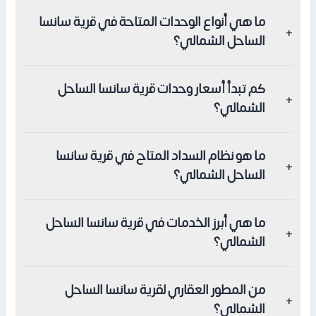
تقع قرية سانسا الساحل الشمالي عند الكيلو 82 على طريق
ما هي أنواع الوحدات المتاحة في قرية سانسا
الإسكندرية الصحراوي، وتقترب من العلمين الجديدة وسيدي
الساحل الشمالي؟
عبدالرحمن ورأس الحكمة ومطار العلمين الدولي، ويسهل
الوصول إليها عبر طريق الفوكا الجديد.
تضم قرية سانسا الساحل الشمالي شاليهات بغرفة واحدة
كم تبدأ أسعار وحدات قرية سانسا الساحل
وشاليهات بغرفتين، بمساحات تبدأ من 50 متر مربع لتناسب
الشمالي؟
احتياجات الأفراد والعائلات الصغيرة على حدٍّ سواء.
تبدأ أسعار وحدات قرية سانسا الساحل الشمالي من 1,575,000
ما هو نظام السداد المتاح في قرية سانسا
جنيه مصري للشاليه ذي الغرفة الواحدة، وتبدأ أسعار شاليهات
الساحل الشمالي؟
الغرفتين من 2,677,000 جنيه مصري.
يتوفر في قرية سانسا الساحل الشمالي نظامان للسداد بدون
ما هي أبرز الخدمات في قرية سانسا الساحل
فوائد: الأول بمقدم 10% وتقسيط على 7 سنوات، والثاني بمقدم
الشمالي؟
20% وتقسيط على 8 سنوات، وتبلغ جدية الحجز 20,000 جنيه
مصري.
تحتضن قرية سانسا الساحل الشمالي منظومة خدمات شاملة
من المطور العقاري لقرية سانسا الساحل
تضم حمامات السباحة والألعاب المائية والنوادي الرياضية والجيم
الشمالي؟