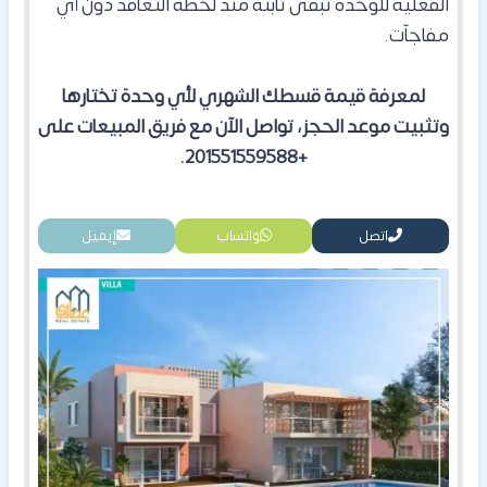
الفعلية للوحدة تبقى ثابتة منذ لحظة التعاقد دون أي
مفاجآت.
لمعرفة قيمة قسطك الشهري لأي وحدة تختارها
وتثبيت موعد الحجز، تواصل الآن مع فريق المبيعات على
+201551559588.
اتصل
واتساب
إيميل