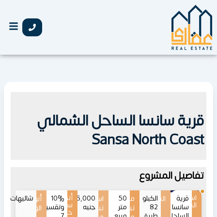
خطي
لى
لمحتوى
قرية سانسا الساحل الشمالي
Sansa North Coast
تفاصيل المشروع
اسم
أنظمة
قرية
الموقع
الكيلو
50
مساحات
اسعار
1,575,000
10%
أنواع
شاليهات
المشروع
سداد
سانسا
82
متر
جنيه
وتقسيط
تبدأ
تبدأ
الوحدات
حتى
الساحل
طريق
مربع
7