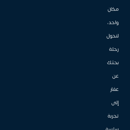
مكان
واحد،
لنحول
رحلة
بحثك
عن
عقار
إلى
تجربة
سلسة