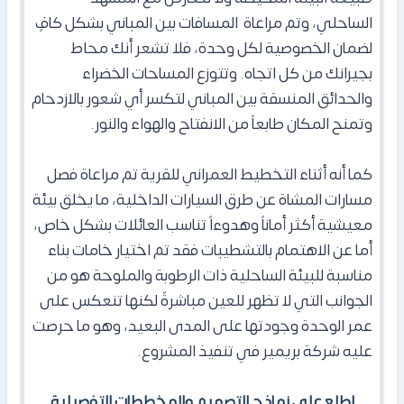
الساحلي، و
تم مراعاة المسافات بين المباني بشكل كافٍ
لضمان الخصوصية لكل وحدة، فلا تشعر أنك محاط
بجيرانك من كل اتجاه. وتتوزع المساحات الخضراء
والحدائق المنسقة بين المباني لتكسر أي شعور بالازدحام
وتمنح المكان طابعاً من الانفتاح والهواء والنور.
كما أنه أثناء التخطيط العمراني للقرية تم مراعاة فصل
مسارات المشاة عن طرق السيارات الداخلية، ما يخلق بيئة
معيشية أكثر أماناً وهدوءاً تناسب العائلات بشكل خاص،
أما عن
الاهتمام بالتشطيبات فقد تم اختيار خامات بناء
مناسبة للبيئة الساحلية ذات الرطوبة والملوحة هو من
الجوانب التي لا تظهر للعين مباشرةً لكنها تنعكس على
عمر الوحدة وجودتها على المدى البعيد، وهو ما حرصت
عليه شركة بريمير في تنفيذ المشروع.
اطلع على نماذج التصميم والمخططات التفصيلية