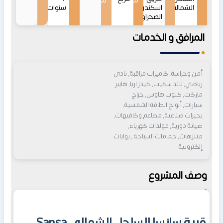
من
من
الشمالي
اسكندرية
سنوات
الصحراوي
المرافق و الخدمات
أمن وحراسة, كاميرات مراقبة, نادي
رياضي, لاند سكيب, كيدز اريا, هايبر
ماركت, كلوب هاوس, جراج
سيارات, ألواح الطاقة الشمسية,
بحيرات صناعية, مطاعم وكافيهات,
صيانة دورية, مولدات كهرباء,
متنزهات, حمامات السباحة , بوابات
إلكترونية
وصف المشروع
قرية سانسا الساحل الشمالي Sansa