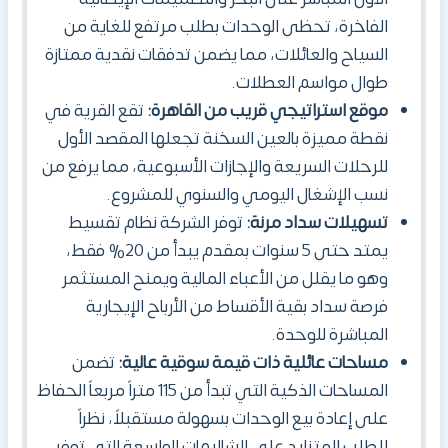
الفاخرة، تحظى الوحدات بطلب مرتفع للغاية من
السياح والعائلات، مما يضمن تدفقات نقدية ممتازة
طوال مواسم العطلات.
موقع استراتيجي قريب من القاهرة:
تقع القرية في
نقطة مميزة بالعين السخنة تجعلها المقصد الأول
للرحلات السريعة والإجازات الأسبوعية، مما يرفع من
نسب الإشغال اليومي والسنوي للمشروع.
تسهيلات سداد مرنة:
توفر الشركة نظام تقسيط
يمتد حتى 5 سنوات بمقدم يبدأ من 20% فقط،
وهو ما يقلل من الأعباء المالية ويمنح المستثمر
فرصة سداد بقية الأقساط من الأرباح الإيجارية
المباشرة للوحدة.
مساحات عائلية ذات قيمة سوقية عالية:
تضمن
المساحات الذكية التي تبدأ من 115 متراً مربعاً الحفاظ
على إعادة بيع الوحدات بسهولة مستقبلاً، نظراً
للطلب المتزايد على الشاليهات الواسعة التي توفر