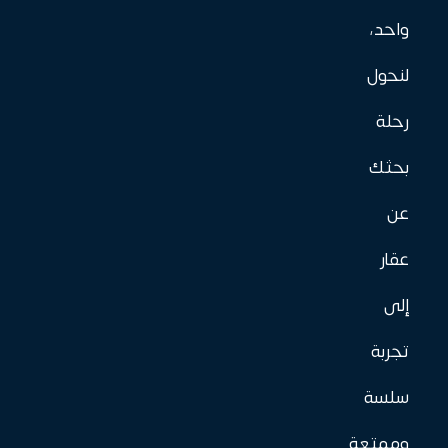
واحد،
لنحول
رحلة
بحثك
عن
عقار
إلى
تجربة
سلسة
وممتعة.