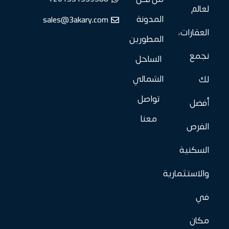
لعالم
sales@3akary.com
المدونة
العقارات،
المطورين
نجمع
الساحل
الشمالي
لك
تواصل
أفضل
معنا
الفرص
السكنية
والاستثمارية
في
مكان