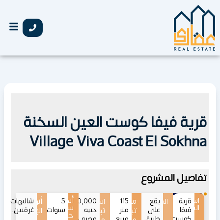
خطي
لى
لمحتوى
قرية فيفا كوست العين السخنة
Village Viva Coast El Sokhna
تفاصيل المشروع
اسم
أنظمة
قرية
يقع
الموقع
115
مساحات
اسعار
4,300,000
5
أنواع
شاليهات
المشروع
سداد
فيفا
على
متر
جنيه
سنوات.
غرفتين.
تبدأ
تبدأ
الوحدات
حتى
كوست
طريق
مربع.
مصري.