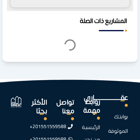
المشاريع ذات الصلة
عقـــــــــــــــــــــاري
روابط
تواصل
الأكثر
مهمة
معنا
بحثا
بوابتك
201551559588+
الرئيسية
الموثوقة
201551559588+
من نحن