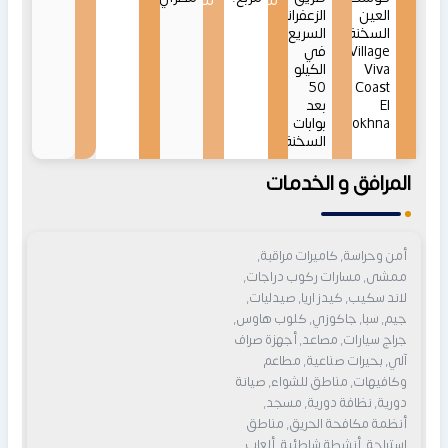
من
من
العين
الزعفرانة
السخنة
السريع
Village
في
Viva
الكيلو
50
Coast
El
بعد
Sokhna
بوابات
السخنة
المرافق و الخدمات
أمن وحراسة, كاميرات مراقبة,
ممشى, مسارات ركوب دراجات,
لاند سكيب, كيدز اريا, صيدليات,
جيم, سبا, جاكوزي, كلوب هاوس,
جراج سيارات, مصاعد, أجهزة صراف
آلي, بحيرات صناعية, مطاعم
وكافيهات, مناطق للشواء, صيانة
دورية, نظافة دورية, مسجد,
أنظمة مكافحة الحريق, مناطق
استراحة, أنشطة شاطئية, ألعاب