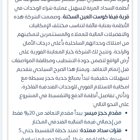
أنظمة السداد المرنة لتسهيل عملية شراء الوحدات في
قرية فيفا كوست العين السخنة
، وصممت الشركة هذه
الأنظمة بعناية فائقة لتناسب مختلف الإمكانيات
والتفضيلات المالية للعملاء والمستثمرين لتمكينهم
من امتلاك وحداتهم الساحلية بأعلى درجات الأمان
والراحة، وتتيح لك الشركة خيار المعاينة الفورية على
أرض الواقع لتضمن جودة التشطيب ومطابقة المواصفات
قبل إتمام التعاقد، ويمتاز هذا الصرح السياحي بتقديم
تسهيلات حقيقية تبدأ بمبالغ جدية حجز بسيطة مع
امكانية الاستلام الفوري للوحدات الفندقية الفاخرة،
وتأتي تفاصيل أنظمة الدفع والتقسيط في المشروع
على النحو التالي:
مقدم حجز ميسر:
يبدأ مقدم التعاقد من 20% فقط
من إجمالي قيمة الشاليه الفندقي المختار.
فترات سداد ممتدة:
تمتد خطة التقسيط حتى 5
سنوات كاملة في شكل أقساط دورية متساوية