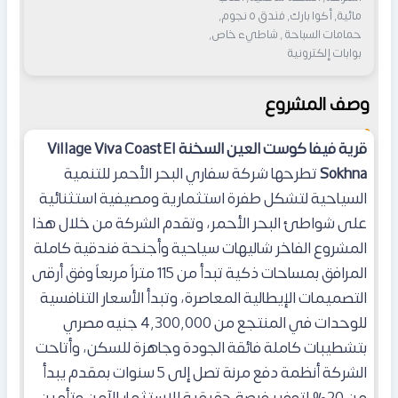
مائية, أكوا بارك, فندق ٥ نجوم,
حمامات السباحة , شاطيء خاص,
بوابات إلكترونية
وصف المشروع
قرية فيفا كوست العين السخنة Village Viva Coast El
Sokhna
تطرحها شركة سفاري البحر الأحمر للتنمية
السياحية لتشكل طفرة استثمارية ومصيفية استثنائية
على شواطئ البحر الأحمر، وتقدم الشركة من خلال هذا
المشروع الفاخر شاليهات سياحية وأجنحة فندقية كاملة
المرافق بمساحات ذكية تبدأ من 115 متراً مربعاً وفق أرقى
التصميمات الإيطالية المعاصرة، وتبدأ الأسعار التنافسية
للوحدات في المنتجع من 4,300,000 جنيه مصري
بتشطيبات كاملة فائقة الجودة وجاهزة للسكن، وأتاحت
الشركة أنظمة دفع مرنة تصل إلى 5 سنوات بمقدم يبدأ