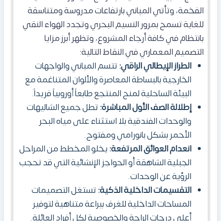
الفخمة، وتأتي المباني بارتفاعات مدروسة ومتناسقة
للغاية تسمح بمرور النسيم البحري وتجدد الهواء النقي
بانتظام في كافة أرجاء المشروع، وتظهر أبرز مزايا
التصميم المعماري في النقاط التالية:
الطراز الإيطالي الراقي:
تتسم المباني والواجهات
الخارجية بالبساطة المعاصرة والألوان المتناغمة مع
البيئة الساحلية لمنح المنتجع طابعاً أوروبياً فريداً.
إطلالة الصف الأول المباشرة:
تطل جميع الشاليهات
والوحدات الفندقية بلا استثناء على مياه البحر
الأحمر بشكل بانورامي ومفتوح.
انعدام العوائق المرتفعة:
يخلو المخطط من المراحل
الجبلية الشاهقة أو الحواجز الإنشائية التي قد تحجب
الرؤية عن الوحدات.
التقسيمات الداخلية الذكية:
تستغل التصميمات
المساحات الداخلية للغرف ببراعة متناهية لتوفير
أعلى درجات الراحة والخصوصية لكل أفراد العائلة.