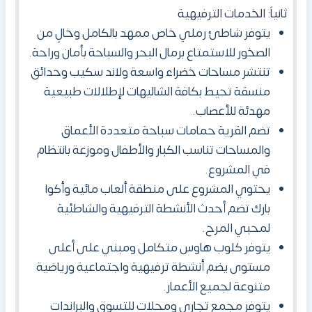
ثانياً: الخدمات الترفيهية
يتوفر شاطئ رملي خاص ممهد بالكامل وخالٍ من
الصخور للاستمتاع برمال البحر والسباحة بأمان وراحة.
تنتشر مساحات خضراء واسعة ولاند سكيب وحدائق
منسقة تحيط بكافة الشاليهات لإطلالات طبيعية
مهدئة للأعصاب.
تضم القرية حمامات سباحة متعددة الأعماق
والمساحات تناسب الكبار والأطفال وموزعة بانتظام
في المشروع.
يحتوي المشروع على منطقة ألعاب مائية وأكوا
بارك تضم أحدث الأنشطة الترفيهية والشاطئية
لمحبي المرح.
يتوفر كلوب هاوس متكامل ومبني على أعلى
مستوى يضم أنشطة ترفيهية واجتماعية ورياضية
متنوعة لجميع الأعمار.
يتوفر مجمع تجاري ومحلات للتسوق والبراندات