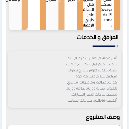
من
من
السخنة
تلال
Covaya
السخنة
Ain El
على
Sokhna
طريق
،
الزعفرانة
المرافق و الخدمات
أمن وحراسة, كاميرات مراقبة, لاند
سكيب, كيدز اريا, صيدليات, عيادات
طبية, كلوب هاوس, جراج سيارات,
مصاعد, سلالم متحركة, فود
كورت, مطاعم وكافيهات, مناطق
للشواء, صيانة دورية, نظافة دورية,
مسجد, ساحات انتظار للسيارات,
أنشطة شاطئية, حمامات السباحة
وصف المشروع