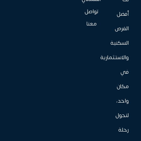
تواصل
أفضل
معنا
الفرص
السكنية
والاستثمارية
في
مكان
واحد،
لنحول
رحلة