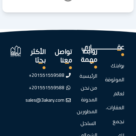
عقـــــــــــــــــــــاري
روابط
تواصل
الأكثر
مهمة
معنا
بحثا
بوابتك
201551559588+
الرئيسية
الموثوقة
201551559588+
من نحن
لعالم
sales@3akary.com
المدونة
العقارات،
المطورين
نجمع
الساحل
الشمالي
لك