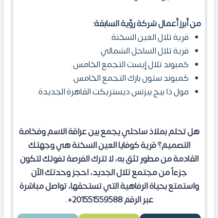
من أبرز أعمال شركة رؤية السابقة:
قرية تلال العين السخنة.
قرية تلال الساحل الشمالي .
كمبوند تلال إيست التجمع الخامس.
كمبوند ستون بارك التجمع الخامس.
مول ذا بيج بيزنس ديستريكت القاهرة الجديدة.
هل تحلم بملاذ ساحلي يجمع بين عراقة الاسم وفخامة
التصميم؟ قرية كوفايا العين السخنة هي وجهتك
القادمة من مطور تثق به، لا تترك الفرصة تفوتك لتكون
جزءاً من مجتمع تلال الجديد، احجز وحدتك الآن
واستمتع بحياة الرفاهية التي تستحقها، تواصل مباشرة
عبر الرقم 201551559588+.