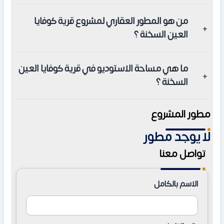
نعم، يتم تسليم كافة الوحدات بتشطيبات ألترا سوبر لوكس
من هو المطور العقاري لمشروع قرية كوفايا
شاملة التكييفات والأجهزة الكهربائية والخدمات الفندقية.
العين السخنة ؟
المطور هي شركة رؤية للتطوير العقاري، وهي الشركة المالكة
ما هي مساحة الاستوديو في قرية كوفايا العين
لسلسلة مشاريع تلال الشهيرة.
السخنة ؟
تبدأ مساحات الاستوديو في المشروع من 56 متر مربع وتصل
مطور المشروع
مساحات الشاليهات إلى 120 متر مربع وأكثر.
لا يوجد مطور
تواصل معنا
الاسم بالكامل