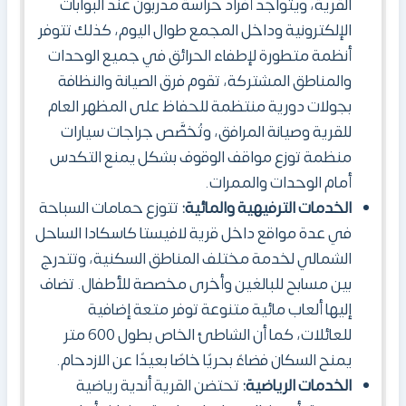
القرية، ويتواجد أفراد حراسة مدربون عند البوابات
الإلكترونية وداخل المجمع طوال اليوم، كذلك تتوفر
أنظمة متطورة لإطفاء الحرائق في جميع الوحدات
والمناطق المشتركة، تقوم فرق الصيانة والنظافة
بجولات دورية منتظمة للحفاظ على المظهر العام
للقرية وصيانة المرافق، وتُخصَّص جراجات سيارات
منظمة توزع مواقف الوقوف بشكل يمنع التكدس
أمام الوحدات والممرات.
الخدمات الترفيهية والمائية:
تتوزع حمامات السباحة
في عدة مواقع داخل قرية لافيستا كاسكادا الساحل
الشمالي لخدمة مختلف المناطق السكنية، وتتدرج
بين مسابح للبالغين وأخرى مخصصة للأطفال. تضاف
إليها ألعاب مائية متنوعة توفر متعة إضافية
للعائلات، كما أن الشاطئ الخاص بطول 600 متر
يمنح السكان فضاءً بحريًا خاصًا بعيدًا عن الازدحام.
الخدمات الرياضية:
تحتضن القرية أندية رياضية