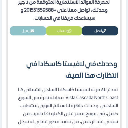
لمعرفة العوائد الاستثمارية المتوقعة من تأجير
وحدتك، تواصل معنا على +201551559588 و
سيساعدك فريقنا في الحسابات.
اتصل
واتساب
إيميل
وحدتك في لافيستا كاسكادا في
انتظارك هذا الصيف
تقدم لك قرية لافيستا كاسكادا الساحل الشمالي LA
Vista Cascada North Coast معادلة نادرة في السوق
الساحلي: وحدات جاهزة للاستلام الفوري بتشطيب
كامل، في موقع مميز على الكيلو 133 بالقرب من
سيدي عبد الرحمن، من تنفيذ مطور عقاري له سجل