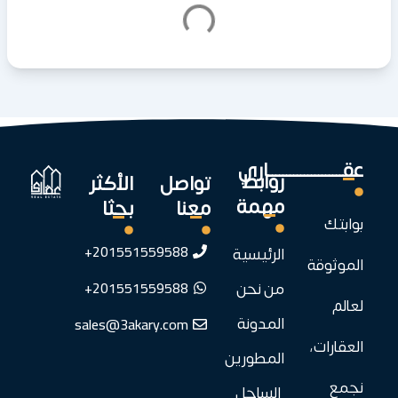
عقـــــــــــــــــــــاري
روابط
تواصل
الأكثر
مهمة
معنا
بحثا
بوابتك
201551559588+
الرئيسية
الموثوقة
201551559588+
من نحن
لعالم
sales@3akary.com
المدونة
العقارات،
المطورين
نجمع
الساحل