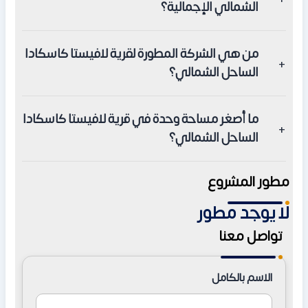
الشمالي الإجمالية؟
تمتد قرية لافيستا كاسكادا الساحل الشمالي على مساحة 92
من هي الشركة المطورة لقرية لافيستا كاسكادا
فدانًا بشاطئ خاص طوله 600 متر على البحر المتوسط.
الساحل الشمالي؟
المطور هو شركة لافيستا للتطوير العقاري، المؤسسة عام 1991
ما أصغر مساحة وحدة في قرية لافيستا كاسكادا
تحت قيادة رجل الأعمال علاء الهادي، وصاحبة سلسلة مشروعات
الساحل الشمالي؟
كبرى في مصر.
تبدأ مساحات الوحدات في قرية لافيستا كاسكادا الساحل
مطور المشروع
الشمالي من 150 مترًا مربعًا وتتنوع بحسب نوع الوحدة المختارة.
لا يوجد مطور
تواصل معنا
الاسم بالكامل