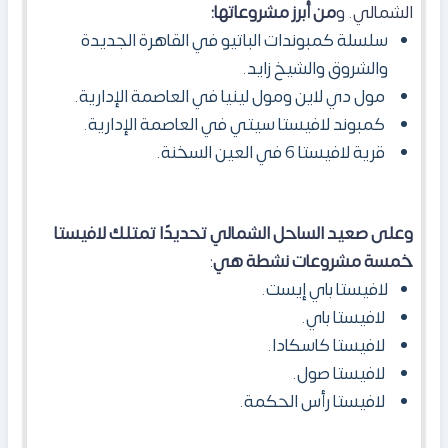
الشمالي. و
من أبرز مشروعاتها:
سلسلة كمبوندات الباتيو في القاهرة الجديدة
والشروق والشيخ زايد.
مول دي لاين ومول لينيا في العاصمة الإدارية.
كمبوند لافيستا سيتي في العاصمة الإدارية.
قرية لافيستا 6 في العين السخنة.
وعلى صعيد الساحل الشمالي تحديدًا تمتلك لافيستا
خمسة مشروعات نشطة هي
:
لافيستا باي إيست.
لافيستا باي.
لافيستا كاسكادا.
لافيستا صول.
لافيستا رأس الحكمة.