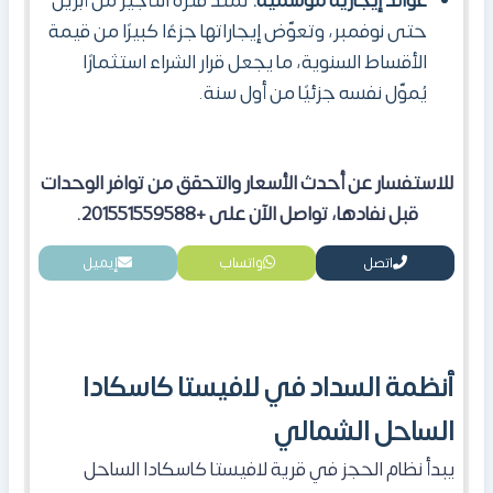
عوائد إيجارية موسمية:
تمتد فترة التأجير من أبريل
حتى نوفمبر، وتعوّض إيجاراتها جزءًا كبيرًا من قيمة
الأقساط السنوية، ما يجعل قرار الشراء استثمارًا
يُموّل نفسه جزئيًا من أول سنة.
للاستفسار عن أحدث الأسعار والتحقق من توافر الوحدات
قبل نفادها، تواصل الآن على +201551559588.
اتصل
واتساب
إيميل
أنظمة السداد في لافيستا كاسكادا
الساحل الشمالي
يبدأ نظام الحجز في قرية لافيستا كاسكادا الساحل