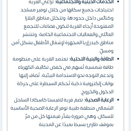
الخدمات الدينية والاجتماعية:
تُراعي القرية
احتياجات جميع سكانها من خلال توفير مساجد
وكنائس داخل حدودها، وتتخلل مناطق البلازا
المفتوحة أرجاء القرية لتكون فضاءات للتجمع
العائلي والفعاليات الاجتماعية الخاصة. وتنتشر
مناطق كيدز إريا المجهزة لإشغال الأطفال بشكل آمن
ومسلٍّ.
الطاقة والبنية التحتية:
تعتمد القرية على منظومة
طاقة شمسية تُسهم في خفض تكاليف الكهرباء
وتدعم التوجه نحو الاستدامة البيئية، تُضاف إليها
بوابات إلكترونية ذكية تُحكم السيطرة على حركة
الدخول والخروج.
الرعاية الصحية:
تضم قرية لافيستا كاسكادا الساحل
الشمالي منطقة طبية توفر الرعاية الصحية الأساسية
للسكان، وهي ضرورة يقدّر قيمتها كل من مرّ
بموقف طارئ بسيط بعيدًا عن المدينة.