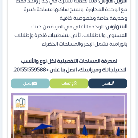
التوين هاوس:
فيلا نصفية تشترك في جدار واحد فقط
مع الوحدة المجاورة، وتمنح ساكنها مساحة كبيرة
وحديقة خاصة وخصوصية كافية
البنتهاوس:
الوحدة الأعلى في القرية من حيث
المستوى والاطلالات، تأتي بتشطيبات فاخرة وإطلالات
بانورامية تشمل البحر والمساحات الخضراء.
لمعرفة المساحات التفصيلية لكل نوع والأنسب
لاحتياجاتك وميزانيتك، اتصل بنا على +201551559588.
اتصل
واتساب
إيميل