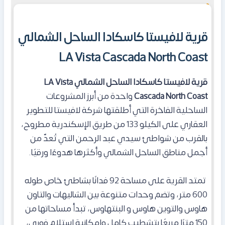
قرية لافيستا كاسكادا الساحل الشمالي
LA Vista Cascada North Coast
قرية لافيستا كاسكادا الساحل الشمالي
LA Vista
Cascada North Coast
واحدة من أبرز المشروعات
الساحلية الفاخرة التي أطلقتها شركة لافيستا للتطوير
العقاري على الكيلو 133 من طريق الإسكندرية مطروح،
بالقرب من شواطئ سيدي عبد الرحمن التي تُعدّ من
أجمل مناطق الساحل الشمالي وأكثرها هدوءًا ورقيًا.
تمتد القرية على مساحة 92 فدانًا بشاطئ خاص طوله
600 متر، وتضم وحدات متنوعة بين الشاليهات والتاون
هاوس والتوين هاوس و البنتهاوس، تبدأ مساحاتها من
150 مترًا مربعًا بتشطيب كامل وإمكانية استلام فوري،