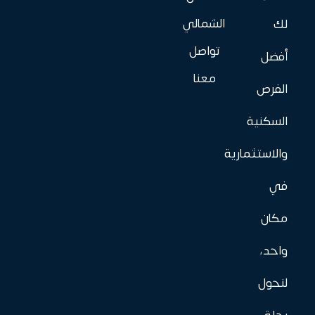
الشمالي
لك
تواصل
أفضل
معنا
الفرص
السكنية
والاستثمارية
في
مكان
واحد،
لنحول