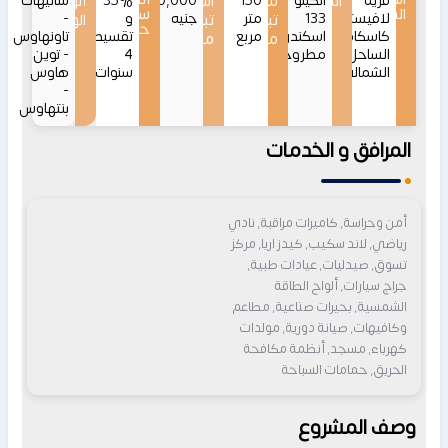
قرية
الموقع
الكيلو
150
مساحات
اسعار
24,800,000
35%
أنواع
شاليهات
المشروع
سداد
لافيستا
133
متر
جنيه
و
-
تبدأ
تبدأ
الوحدات
حتى
كاسكادا
اسكندرية
مربع
تقسيط
تاونهاوس
من
من
الساحل
مطروح
4
- توين
الشمالي
سنوات
هاوس
-
بنتهاوس
المرافق و الخدمات
أمن وحراسة, كاميرات مراقبة, نادي
رياضي, لاند سكيب, كيدز اريا, مركز
تسوق, صيدليات, عيادات طبية,
جراج سيارات, ألواح الطاقة
الشمسية, بحيرات صناعية, مطاعم
وكافيهات, صيانة دورية, مولدات
كهرباء, مسجد, أنظمة مكافحة
الحريق, حمامات السباحة
وصف المشروع