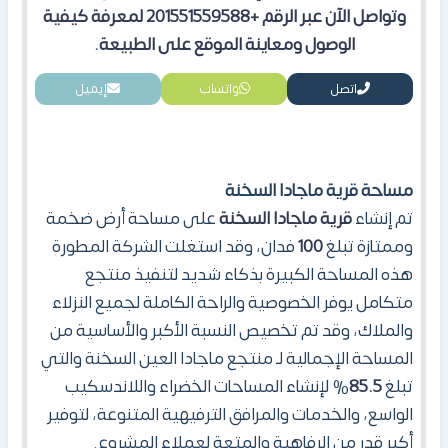
وتواصل الآن عبر الرقم +201551559588 لمعرفة كيفية
الوصول ومعاينة الموقع على الطبيعة
.
اتصل
واتساب
إيميل
مساحة
قرية ماجادا السخنة
تم إنشاء
قرية ماجادا السخنة
على مساحة أرض ضخمة
وممتازة تبلغ
100
فدان، وقد استغلت الشركة المطورة
هذه المساحة الكبيرة بذكاء شديد لتنفيذ منتجع
متكامل يوفر الخصوصية والراحة الكاملة لجميع النزلاء
والملاك، وقد تم تخصيص النسبة الأكبر والأساسية من
المساحة الإجمالية لـ منتجع ماجادا العين السخنة والتي
تبلغ
85.5
% لإنشاء المساحات الخضراء واللاندسكيب
الواسع، والخدمات والمرافق الترفيهية المتنوعة، لتوفير
أكبر قدر من الرفاهية والمتعة لعملاء المشروع.