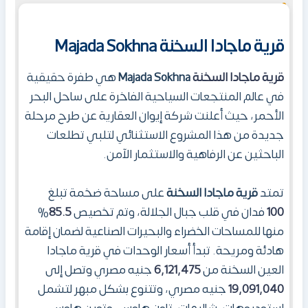
قرية ماجادا السخنة Majada Sokhna
قرية ماجادا السخنة
Majada Sokhna
هي طفرة حقيقية
في عالم المنتجعات السياحية الفاخرة على ساحل البحر
الأحمر، حيث أعلنت شركة إيوان العقارية عن طرح مرحلة
جديدة من هذا المشروع الاستثنائي لتلبي تطلعات
الباحثين عن الرفاهية والاستثمار الآمن.
تمتد
قرية ماجادا السخنة
على مساحة ضخمة تبلغ
100
فدان في قلب جبال الجلالة، وتم تخصيص
85.5
%
منها للمساحات الخضراء والبحيرات الصناعية لضمان إقامة
هادئة ومريحة. تبدأ أسعار الوحدات في قرية ماجادا
العين السخنة من
6,121,475
جنيه مصري وتصل إلى
19,091,040
جنيه مصري، وتتنوع بشكل مبهر لتشمل