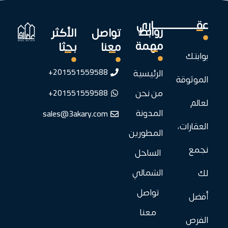
عقـــــــــــــــــــــاري
روابط
تواصل
الأكثر
مهمة
معنا
بحثا
بوابتك
201551559588+
الرئيسية
الموثوقة
201551559588+
من نحن
لعالم
sales@3akary.com
المدونة
العقارات،
المطورين
نجمع
الساحل
الشمالي
لك
تواصل
أفضل
معنا
الفرص