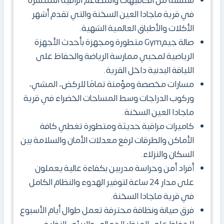
سلسلة من الكافيهات والمطاعم الراقية المنتشرة
في قرية ماجادا العين السخنة والتي تقدم أشهر
الأكلات والأطباق العالمية الشهية.
صالة جيمGym متطورة ومجهزة بأحدث الأجهزة
الرياضية لمحبي ممارسة الرياضة والحفاظ على
اللياقة البدنية داخل القرية.
مسارات مخصصة ومؤمنة تمامًا للركض، المشي،
وركوب الدراجات وسط المساحات الخضراء في قرية
ماجادا العين السخنة.
كاميرات مراقبة حديثة ومتطورة تغطي كافة
الأماكن والطرقات لرفع معدلات الأمان والسلامة بين
السكان والنزلاء.
أفراد أمن وحراسة مدربين بكفاءة عالية يعملون
على مدار 24 ساعة لتوفير الهدوء والنظام الكامل
في قرية ماجادا السخنة.
فرق صيانة ونظافة محترفة تعمل طوال أيام الأسبوع