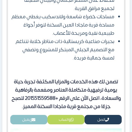
للحفاظ على المنظر الجمالي والبيئي النظيف
لجميع مرافق القرية.
مساحات خضراء شاسعة ولاندسكيب يغطي معظم
مساحة قرية ماجادا العين السخنة لتوفر أجواءً
طبيعية نقية ومريحة للأعصاب.
بحيرات صناعية كريستالية ذات مناظر خلابة تتناغم
مع التصميم الجبلي المبتكر للمشروع وتضفي
لمسة جمالية فريدة.
تضمن لك هذه الخدمات والمزايا المكثفة تجربة حياة
يومية ترفيهية متكاملة العناصر ومفعمة بالرفاهية
والسعادة
،
اتصل الآن على الرقم +201551559588 لتصبح
جزءًا من مجتمع قرية ماجادا السخنة المميز
.
اتصل
واتساب
إيميل