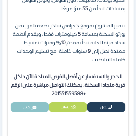
استوديوهات، شاليهات، تاون هاوس، وتوين هاوس
بمساحات تبدأ من
55
مترًا مربعًا.
يتميز المشروع بموقع جغرافي ساحر يضعه بالقرب من
بورتو السخنة بمسافة
5
كيلومترات فقط، ويقدم أنظمة
سداد مرنة للغاية تبدأ بمقدم
10
% وفترات تقسيط
ممتدة تصل إلى
9
سنوات كاملة، مع تسليم الوحدات
كاملة التشطيب.
للحجز والاستفسار عن أفضل الفرص المتاحة الآن داخل
قرية ماجادا السخنة
، يمكنك التواصل مباشرة على الرقم
.
+201551559588
اتصل
واتساب
إيميل