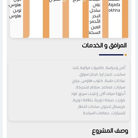
من
من
Majada
على
هاوس،
Sokhna
ساحل
توين
البحر
هاوس
الأحمر-
العين
السخنة
المرافق و الخدمات
أمن وحراسة, كاميرات مراقبة, لاند
سكيب, كيدز اريا, مركز تسوق,
عيادات طبية, كلوب هاوس, جراج
سيارات, مصاعد, سلالم متحركة,
أجهزة صراف آلي, إنترنت سريع, فود
كورت, صيانة دورية, نظافة دورية,
كريستال لاجون, ساحات انتظار
للسيارات, حمامات السباحة
وصف المشروع