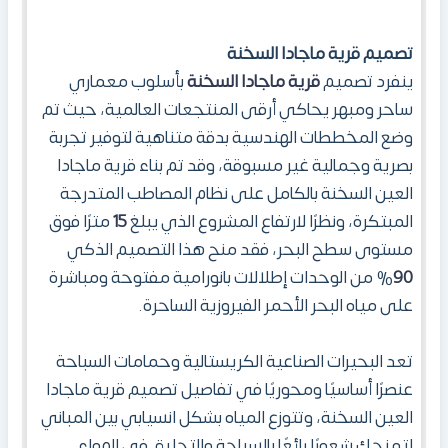
تصميم
قرية ماجادا السخنة
ينفرد تصميم
قرية ماجادا السخنة
بأسلوب معماري
ساحر ومبهر يحاكي أرقى المنتجعات العالمية، حيث تم
وضع المخططات الهندسية بدقة متناهية لتوفير تجربة
بصرية وجمالية غير مسبوقة، وقد تم بناء قرية ماجادا
العين السخنة بالكامل على نظام المصاطب المتدرجة
المبتكرة، ونظرًا لارتفاع المشروع الذي يبلغ
15
مترًا فوق
مستوى سطح البحر، فقد منح هذا التصميم الذكي
90
% من الوحدات إطلالات بانورامية مفتوحة ومباشرة
على مياه البحر الأحمر الفيروزية الساحرة.
تعد البحيرات الصناعية الكريستالية وحمامات السباحة
عنصرًا أساسيًا ومحوريًا في تفاصيل تصميم قرية ماجادا
العين السخنة، وتتوزع المياه بشكل انسيابي بين المباني
لتمنحك شعورًا رائعًا بالسباحة والتحليق في الهواء