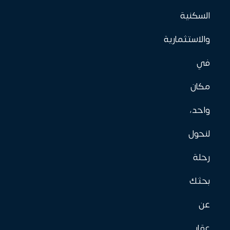
السكنية
والاستثمارية
في
مكان
واحد،
لنحول
رحلة
بحثك
عن
عقار