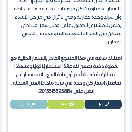
المباشرة على المصاطب المتدرجة نحو البحر، إن هذه
الاسعار الممتازة تشكل فرصة استثمارية ذهبية، خاصة
وأن شراء وحدة عقارية وهي لا تزال في مراحل الإنشاء
يضمن للمشتري الحصول على أفضل سعر افتتاحي
ممكن قبل القفزات السعرية المتوقعة في السوق
العقاري.
امتلاك شاليه في هذا المنتجع الفاخر بال
سعار الحالية هو
خطوة ذكية تضمن لك عائدًا استثماريًا قويًا ومستقرًا
عند الرغبة في التأجير أو إعادة البيع
،
للاستفسار عن
تفاصيل
ا
سعار كل وحدة في قرية ماجادا العين السخنة،
اتصل على +201551559588
.
اتصل
واتساب
إيميل