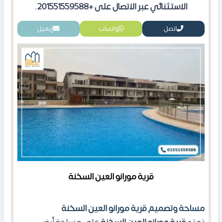
الاستثنائي عبر الاتصال على +201551559588.
اتصل
واتساب
إيميل
قرية مورانو العين السخنة
مساحة وتصميم قرية مورانو العين السخنة