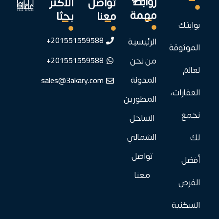
روابط
تواصل
الأكثر
مهمة
معنا
بحثا
بوابتك
201551559588+
الرئيسية
الموثوقة
201551559588+
من نحن
لعالم
sales@3akary.com
المدونة
العقارات،
المطورين
نجمع
الساحل
الشمالي
لك
تواصل
أفضل
معنا
الفرص
السكنية