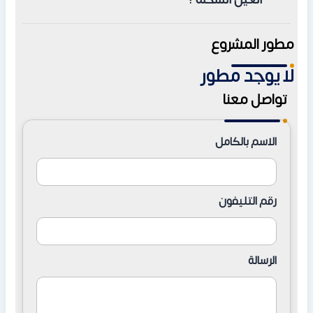
كاملة، وحددت الشركة موعد تسليم الوحدات في عام 2028.
تعتبر شركة وادي دجلة للتطوير العقاري Wadi Degla
مطور المشروع
Developments هي الشركة المالكة والمطورة لمشروع قرية
لا يوجد مطور
مورانو العين السخنة ، وهي شركة رائدة تأسست عام 2005 و
تواصل معنا
لديها سابقة أعمال ضخمة.
الاسم بالكامل
رقم التليفون
الرسالة