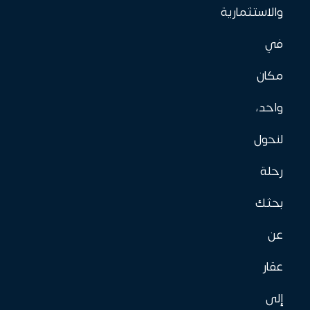
والاستثمارية
في
مكان
واحد،
لنحول
رحلة
بحثك
عن
عقار
إلى