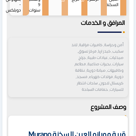
من
من
السخنة
9
-
سنوات
دوبلكس
المرافق و الخدمات
أمن وحراسة, كاميرات مراقبة, لاند
سكيب, كيدز اريا, مركز تسوق,
صيدليات, عيادات طبية, جراج
سيارات, بحيرات صناعية, مطاعم
وكافيهات, صيانة دورية, نظافة
دورية, مولدات كهرباء, مسجد,
كريستال لاجون, ساحات انتظار
للسيارات, حمامات السباحة
وصف المشروع
قرية مورانو العين السخنة Murano