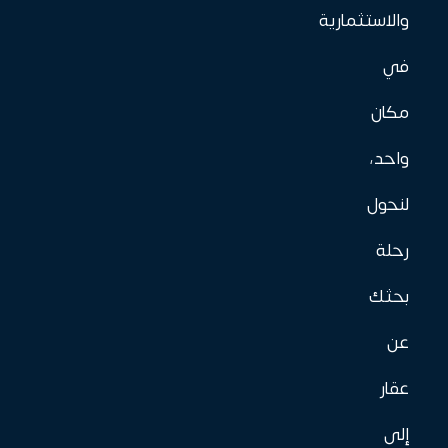
والاستثمارية
في
مكان
واحد،
لنحول
رحلة
بحثك
عن
عقار
إلى