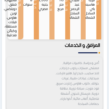
قرية
الموقع
سيدي
110
مساحات
اسعار
12,192,000
8
أنواع
شاليهات،
المشروع
سداد
هاسيندا
عبد
متر
جنيه
سنوات
شقق،
تبدأ
تبدأ
الوحدات
حتى
باي
الرحمن،
مربع
مصري
دوبلكس،
من
من
الساحل
الساحل
توين
الشمالي
الشمالي
هاوس،
فيلات
مستقلة،
وكبائن
فندقية
المرافق و الخدمات
أمن وحراسة, كاميرات مراقبة,
ممشى, مسارات ركوب دراجات,
لاند سكيب, كيدز اريا, هايبر ماركت,
صيدليات, عيادات طبية, عربات
جولف, كلوب هاوس, إنترنت سريع,
فود كورت, صيانة دورية, نظافة
دورية, كريستال لاجون, أنشطة
شاطئية, ألعاب مائية, أكوا بارك,
حمامات السباحة