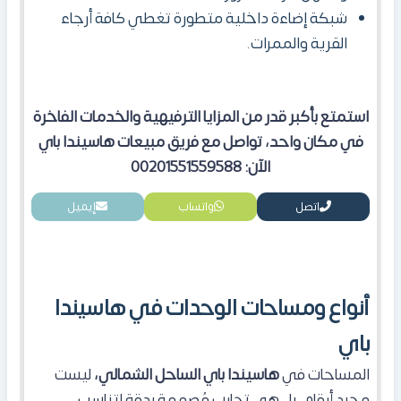
شبكة إضاءة داخلية متطورة تغطي كافة أرجاء
القرية والممرات.
استمتع بأكبر قدر من المزايا الترفيهية والخدمات الفاخرة
في مكان واحد، تواصل مع فريق مبيعات هاسيندا باي
الآن: 00201551559588
اتصل
واتساب
إيميل
أنواع ومساحات الوحدات في هاسيندا
باي
المساحات في
هاسيندا باي الساحل الشمالي،
ليست
مجرد أرقام، بل هي تجارب مُصممة بدقة لتناسب