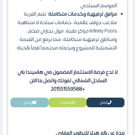
الموسم السياحي.
مرافق ترفيهية وخدمات متكاملة:
تضم القرية
ملاعب جولف عالمية، حمامات سباحة لا متناهية
Infinity Pools مراكز طبية، مول تجاري ضخم،
ومناطق ترفيهية متكاملة، مما يرفع من القيمة
التشغيلية للمشروع ويجعله مجتمعاً نابضاً بالحياة.
لا تدع فرصة الاستثمار المضمون في هاسيندا باي
الساحل الشمالي تفوتك واتصل بنا الان
+201551559588
اتصل
واتساب
إيميل
نبذة عن بالم هيلز للتطوير العقاري