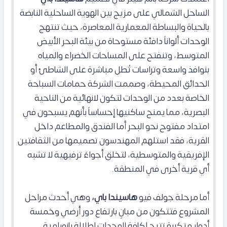
الساحل الشمالي على مزيج بين الهوية الساحلية النابضة
بالحياة والبساطة المعمارية المعاصرة، حيث تنتهج
الوحدات ألواناً دافئة مستوحاة من بيئة البحر الأبيض
المتوسط، وتنفتح على المساحات الخضراء والمياه
بنوافذ واسعة وتراسات تُطل مباشرة على الشاطئ أو
الحدائق المحيطة، وصممت الشركة حمامات السباحة
الخاصة بعدد من الوحدات لتكون لانهائية من الناحية
البصرية، مما يمنح ساكنيها إحساساً بأنهم يسبحون في
امتداد مفتوح نحو البحر أما الفندق والمطاعم داخل
القرية، فقد استلهم المهندسون تصميمها من الثقافتين
الإفريقية والمتوسطية، لتخلق أجواءً ترفيهية لا تشبه
أي قرية أخرى في المنطقة.
أما مرحلة جولف فيو
هاسيندا باي،
وهي أحدث مراحل
المشروع فتتكون من مبانٍ بارتفاع دور أرضي وخمسة
أدوار متكررة تتيح لكافة الوحدات إطلالة بانورامية