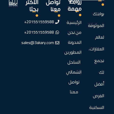
روابط
تواصل
الأكثر
مهمة
معنا
بحثا
بوابتك
201551559588+
الرئيسية
الموثوقة
201551559588+
من نحن
لعالم
sales@3akary.com
المدونة
العقارات،
المطورين
نجمع
الساحل
الشمالي
لك
تواصل
أفضل
معنا
الفرص
السكنية