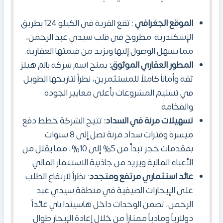
الموقع الجغرافي
: تقع القرية فى الكيلو 124 بطريق
الإسكندرية مطروح في قلب سيدي عبد الرحمن،
مما يسهل الوصول إليها ويزيد من قيمتها العقارية.
المطور العقاري الموثوق:
يمنح اسم شركة بالم هيلز
ثقة وأماناً كاملاً للمستثمرين، نظراً لتاريخها الطويل
في تسليم المشروعات بأعلى معايير الجودة
والفخامة.
تسهيلات مرنة في السداد:
تتيح الشركة خطط دفع
ميسرة وفترات سداد مرنة تصل إلى 8 سنوات
بمقدمات حجز تبدأ من 5% إلى 10%، مما يقلل من
الأعباء المالية ويزيد من جاذبية الاستثمار المالي.
عائد استثماري مرتفع ومتجدد
: نظراً لارتفاع الطلب
على الإيجارات الصيفية في منطقة سيدي عبد
الرحمن، تضمن الوحدات داخل هاسيندا باي عائداً
دولارياً ومادياً ممتازاً من خلال إعادة الإيجار طوال