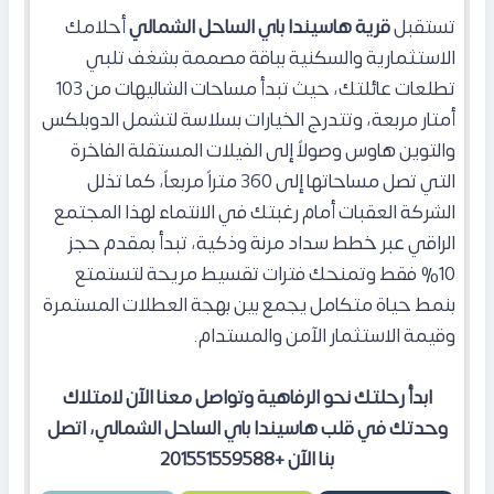
تستقبل
قرية هاسيندا باي الساحل الشمالي
أحلامك
الاستثمارية والسكنية بباقة مصممة بشغف تلبي
تطلعات عائلتك، حيث تبدأ مساحات الشاليهات من 103
أمتار مربعة، وتتدرج الخيارات بسلاسة لتشمل الدوبلكس
والتوين هاوس وصولاً إلى الفيلات المستقلة الفاخرة
التي تصل مساحاتها إلى 360 متراً مربعاً، كما تذلل
الشركة العقبات أمام رغبتك في الانتماء لهذا المجتمع
الراقي عبر خطط سداد مرنة وذكية، تبدأ بمقدم حجز
10% فقط وتمنحك فترات تقسيط مريحة لتستمتع
بنمط حياة متكامل يجمع بين بهجة العطلات المستمرة
وقيمة الاستثمار الآمن والمستدام.
ابدأ رحلتك نحو الرفاهية وتواصل معنا الآن لامتلاك
وحدتك في قلب هاسيندا باي الساحل الشمالي، اتصل
بنا الآن +201551559588