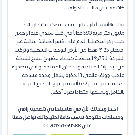
كاشفة على ملاعب الجولف.
تمتد
هاسيندا باي
على مساحة ضخمة تتجاوز 2.4
مليون متر مربع 593 فداناً في قلب سيدي عبد الرحمن،
حيث ركز المخطط العام على كسر الكثافة البنائية عبر
اقتطاع 25% فقط من الأرض للوحدات السكنية وتركت
الشركة الـ 75% المتبقية كفضاء مفتوح يتسع لشبكة
من البحيرات الصناعية والحدائق الممتدة، والتي يتصدرها
ملعب جولف عالمي 18 حفرة يشغل وحده مساحة
ضخمة تقترب من 672 ألف متر مربع، ليطوق القرية
بالكامل ويمنحها امتداداً بصرياً أخضر.
احجز وحدتك الآن في هاسيندا باي بتصميم راقي
ومساحات متنوعة تناسب كافة احتياجاتك تواصل معنا
على 00201551559588