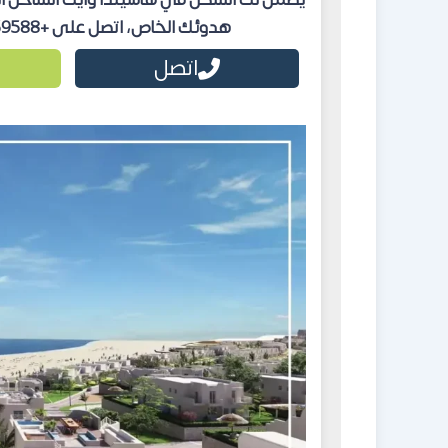
يضمن لك السكن في هاسيندا وايت الساحل ا
هدوئك الخاص، اتصل على +201551559588 لمعرفة كيفية الوصول للقرية بالتفصيل.
اتصل