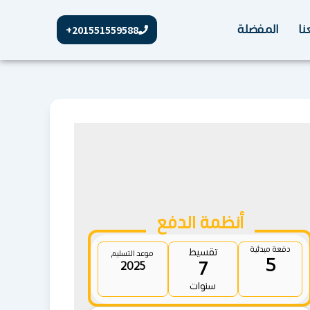
نا
المفضلة
201551559588+
أنظمة الدفع
دفعة مبدئية
تقسيط
موعد التسليم
5
7
2025
سنوات