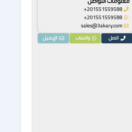
معلومات التواصل
201551559588+
201551559588+
sales@3akary.com
اتصل
واتساب
الإيميل