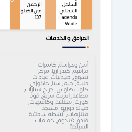
الساحل
الرحمن
الشمالي
في الكيلو
137
Hacienda
White
المرافق و الخدمات
أمن وحراسة, كاميرات
مراقبة, كيدز اريا, مركز
تسوق, صيدليات, عيادات
طبية, جيم, سبا, جاكوزي,
كلوب هاوس, جراج سيارات,
مصاعد, إنترنت سريع, فود
كورت, مطاعم وكافيهات,
صيانة دورية, مسجد,
متنزهات, أنشطة شاطئية,
فندق ٥ نجوم, حمامات
السباحة