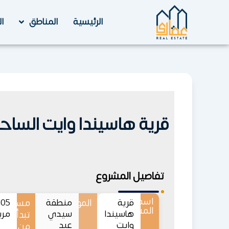
خطي
لى
الرئيسية
المناطق
ا
لمحتوى
قرية هاسيندا وايت الساحل الشمالي 
تفاصيل المشروع
اسم
قرية
الموقع
منطقة
مساحات
المشروع
هاسيندا
سيدي
مرب
تبدأ
وايت
عبد
من