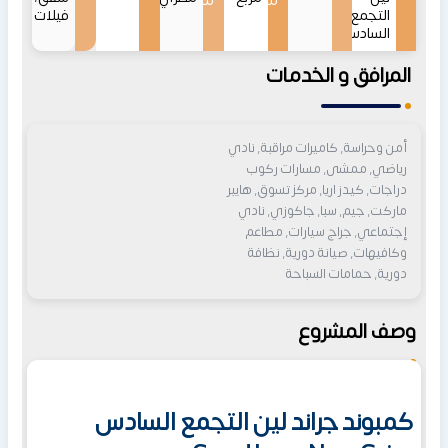
من
من
التجمع
فيلات
السادس
المرافق و الخدمات
أمن وحراسة, كاميرات مراقبة, نادي
رياضي, ممشى, مسارات ركوب
دراجات, كيدز اريا, مركز تسوق, هايبر
ماركت, جيم, سبا, جاكوزي, نادي
إجتماعي, جراج سيارات, مطاعم
وكافيهات, صيانة دورية, نظافة
دورية, حمامات السباحة
وصف المشروع
كمبوند جراند لين التجمع السادس