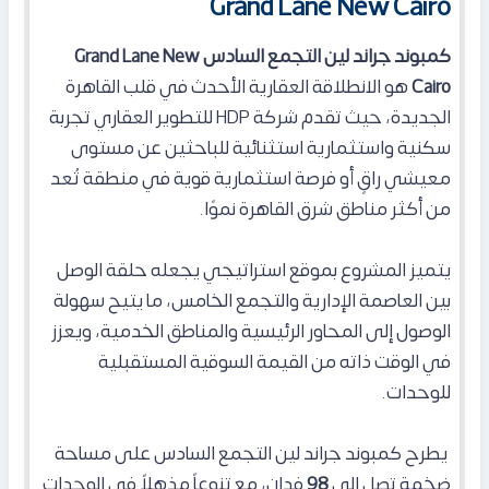
Grand Lane New Cairo
كمبوند جراند لين التجمع السادس
Grand Lane New
Cairo
هو الانطلاقة العقارية الأحدث في قلب القاهرة
الجديدة، حيث تقدم شركة HDP للتطوير العقاري تجربة
سكنية واستثمارية استثنائية للباحثين عن مستوى
معيشي راقٍ أو فرصة استثمارية قوية في منطقة تُعد
من أكثر مناطق شرق القاهرة نموًا.
يتميز المشروع بموقع استراتيجي يجعله حلقة الوصل
بين العاصمة الإدارية والتجمع الخامس، ما يتيح سهولة
الوصول إلى المحاور الرئيسية والمناطق الخدمية، ويعزز
في الوقت ذاته من القيمة السوقية المستقبلية
للوحدات.
يطرح كمبوند جراند لين التجمع السادس على مساحة
ضخمة تصل إلى
98
فدان، مع تنوعاً مذهلاً في الوحدات