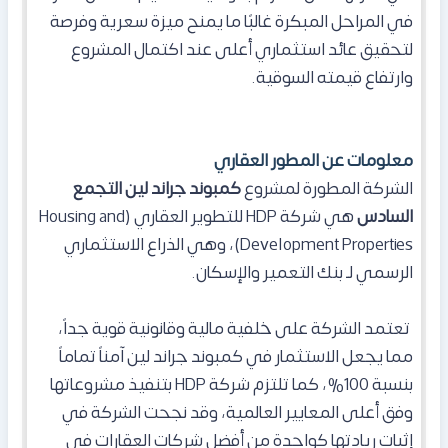
في المراحل المبكرة غالبًا ما يمنح ميزة سعرية وفرصة
لتحقيق عائد استثماري أعلى عند اكتمال المشروع
وارتفاع قيمته السوقية.
معلومات عن المطور العقاري
الشركة المطورة لمشروع
كمبوند جراند لين التجمع
السادس
هي شركة HDP للتطوير العقاري (Housing and
Development Properties)، وهي الذراع الاستثماري
الرسمي لـ بنك التعمير والإسكان.
تعتمد الشركة على خلفية مالية وقانونية قوية جداً،
مما يجعل الاستثمار في كمبوند جراند لين آمناً تماماً
بنسبة 100%، كما
تلتزم شركة HDP بتنفيذ مشروعاتها
وفق أعلى المعايير العالمية، وقد نجحت الشركة في
إثبات ريادتها كواحدة من أفضل شركات العقارات في