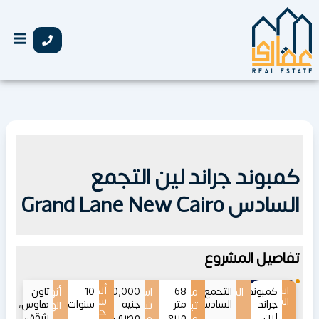
خطي
لى
لمحتوى
كمبوند جراند لين التجمع
السادس Grand Lane New Cairo
تفاصيل المشروع
اسم
أنظمة
كمبوند
الموقع
التجمع
68
مساحات
اسعار
3,500,000
10
أنواع
تاون
المشروع
سداد
جراند
السادس
متر
جنيه
سنوات
هاوس،
تبدأ
تبدأ
الوحدات
حتى
لين
مربع
مصري
شقق،