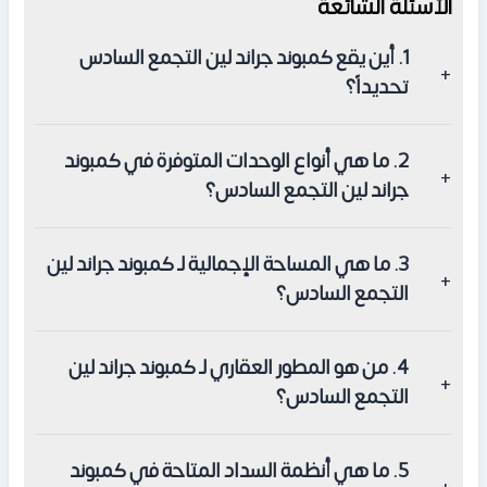
الأسئلة الشائعة
1. أين يقع كمبوند جراند لين التجمع السادس
تحديداً؟
يقع في قلب منطقة التجمع السادس بالقاهرة الجديدة، بالقرب
2. ما هي أنواع الوحدات المتوفرة في كمبوند
من الطريق الدائري الأوسطي ومحور محمد نجيب والعاصمة
جراند لين التجمع السادس؟
الإدارية الجديدة.
يوفر الكمبوند شقق سكنية، وحدات تاون هاوس، وفلل مستقلة
3. ما هي المساحة الإجمالية لـ كمبوند جراند لين
فاخرة.
التجمع السادس؟
يمتد على مساحة ضخمة تصل إلى 98 فدان، تم تخصيص 13%
4. من هو المطور العقاري لـ كمبوند جراند لين
منها فقط للمباني.
التجمع السادس؟
المطور هو شركة HDP للتطوير العقاري.
5. ما هي أنظمة السداد المتاحة في كمبوند