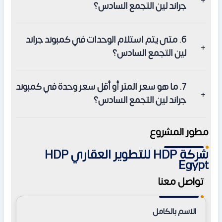
جراند لين التجمع السادس؟
تصل أنظمة التقسيط إلى 10 سنوات، مع مقدمات تبدأ من 5%
6. متى يتم استلام الوحدات في كمبوند جراند
فقط.
لين التجمع السادس؟
يتم استلام كافة الوحدات خلال 4 سنوات من تاريخ التعاقد.
7. ما هو سعر المتر أو أقل سعر وحدة في كمبوند
جراند لين التجمع السادس؟
تبدأ من 3,550,000 جنيه مصري للشقق، وهي أسعار تنافسية
مطور المشروع
للغاية في منطقة التجمع.
شركة HDP للتطوير العقاري HDP
Egypt
تواصل معنا
الاسم بالكامل