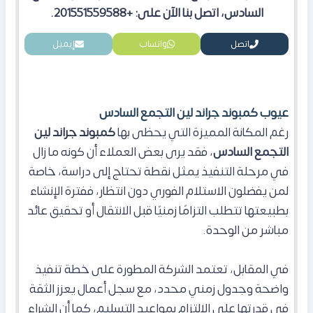
السادس، اتصل بنا الآن على: +201551559588.
اتصل
واتساب
إيميل
عيوب كمبوند جراند لين التجمع السادس
رغم المكانة المميزة التي يحظى بها
كمبوند جراند لين
التجمع السادس
، فقد يرى بعض العملاء أن كونه ما زال
في مرحلة التنفيذ يمثل نقطة تحتاج إلى دراسة، خاصة
لمن يفضلون الاستلام الفوري دون انتظار، ففترة الإنشاء
بطبيعتها تتطلب التزامًا زمنيًا قبل الانتقال أو تحقيق عائد
مباشر من الوحدة.
في المقابل، تعتمد الشركة المطورة على خطة تنفيذ
واضحة وجدول زمني محدد، مع سجل أعمال يعزز الثقة
في قدرتها على الالتزام بمواعيد التسليم، كما أن الشراء