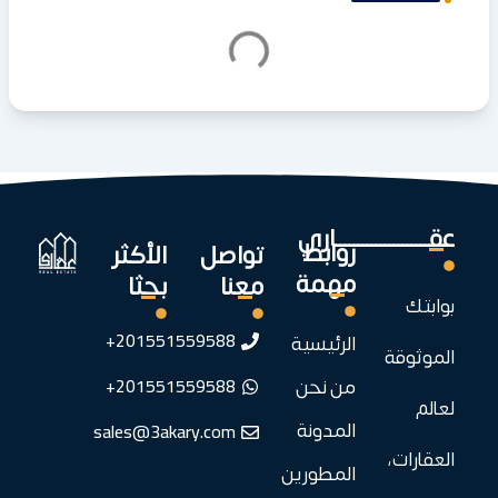
عقـــــــــــــــــــــاري
روابط
تواصل
الأكثر
مهمة
معنا
بحثا
بوابتك
201551559588+
الرئيسية
الموثوقة
201551559588+
من نحن
لعالم
sales@3akary.com
المدونة
العقارات،
المطورين