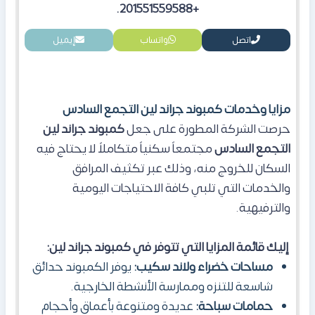
+201551559588.
اتصل
واتساب
إيميل
مزايا وخدمات كمبوند جراند لين التجمع السادس
حرصت الشركة المطورة على جعل
كمبوند جراند لين
التجمع السادس
مجتمعاً سكنياً متكاملاً لا يحتاج فيه
السكان للخروج منه، وذلك عبر تكثيف المرافق
والخدمات التي تلبي كافة الاحتياجات اليومية
والترفيهية.
إليك قائمة المزايا التي تتوفر في كمبوند جراند لين:
مساحات خضراء ولاند سكيب:
يوفر الكمبوند
حدائق
شاسعة للتنزه وممارسة الأنشطة الخارجية.
حمامات سباحة:
عديدة ومتنوعة بأعماق وأحجام