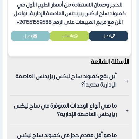
للحجز وضمان الاستفادة من أسعار الطرح الأول في
كمبوند ساج ليكس ريزيدنس العاصمة الإدارية، تواصل
الآن مع فريق المبيعات على الرقم 201551559588+
اتصل
واتساب
إيميل
الأسئلة الشائعة
​أين يقع كمبوند ساج ليكس ريزيدنس العاصمة
الإدارية تحديداً؟
يقع الكمبوند في الحي السكني الثامن R8، وتحديداً في
​ما هي أنواع الوحدات المتوفرة في ساج ليكس
القطعة رقم M6، وهو موقع استراتيجي بالقرب من الحي
ريزيدنس العاصمة الإدارية؟
الدبلوماسي والنهر الأخضر.
يوفر الكمبوند تشكيلة متنوعة تشمل استوديوهات، شقق
​ما هو أقل مقدم حجز في كمبوند ساج ليكس
سكنية مكونة من غرفة واحدة، غرفتين، أو ثلاث غرف، وفلل