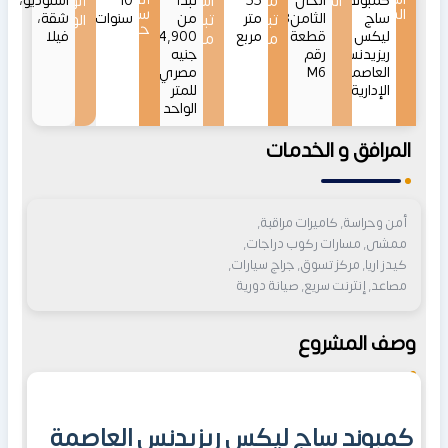
كمبوند
الموقع
الحى
55
مساحات
اسعار
تبدأ
10
أنواع
استوديو،
المشروع
سداد
ساج
الثامنR8
متر
من
سنوات
شقة،
تبدأ
تبدأ
الوحدات
حتى
ليكس
قطعة
مربع
24,900
فيلا
من
من
ريزيدنس
رقم
جنيه
العاصمة
M6
مصري
الإدارية
للمتر
الواحد
المرافق و الخدمات
أمن وحراسة, كاميرات مراقبة,
ممشى, مسارات ركوب دراجات,
كيدز اريا, مركز تسوق, جراج سيارات,
مصاعد, إنترنت سريع, صيانة دورية
وصف المشروع
كمبوند ساج ليكس ريزيدنس العاصمة