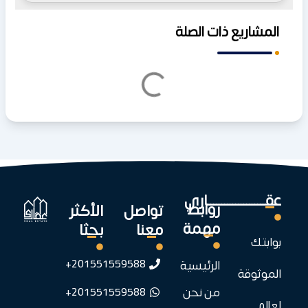
المشاريع ذات الصلة
عقـــــــــــــــــــــاري
روابط
تواصل
الأكثر
مهمة
معنا
بحثا
بوابتك
201551559588+
الرئيسية
الموثوقة
201551559588+
من نحن
لعالم