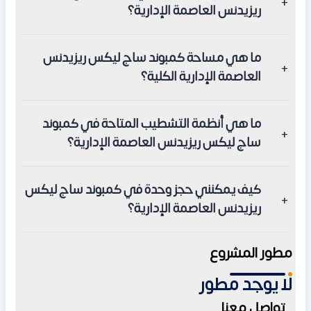
ريزيدنس العاصمة الإدارية؟
فاخرة.
يمكنك البدء في إجراءات التعاقد بمقدم يبدأ من 2.5% فقط
​ما هي مساحة كمبوند ساج ليكس ريزيدنس
من إجمالي قيمة الوحدة.
العاصمة الإدارية الكلية؟
تبلغ مساحة كمبوند ساج ليكس ريزيدنس العاصمة الإدارية
​ما هي أنظمة التشطيب المتاحة في كمبوند
حوالي 34 فدان، تم تخصيص أغلبها للمساحات الخضراء والمرافق
ساج ليكس ريزيدنس العاصمة الإدارية؟
الترفيهية والخدمية.
يوفر الكمبوند ثلاثة خيارات للتشطيب: الطوب الأحمر، نظام Flexi
​كيف يمكنني حجز وحدة في كمبوند ساج ليكس
Finished، ونظام التشطيب الكامل سوبر لوكس.
ريزيدنس العاصمة الإدارية؟
يمكنك التواصل عبر الرقم 201551559588+ للحصول على كافة
مطور المشروع
التفاصيل وحجز وحدتك.
لا يوجد مطور
تواصل معنا