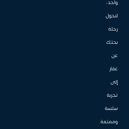
واحد،
لنحول
رحلة
بحثك
عن
عقار
إلى
تجربة
سلسة
وممتعة.