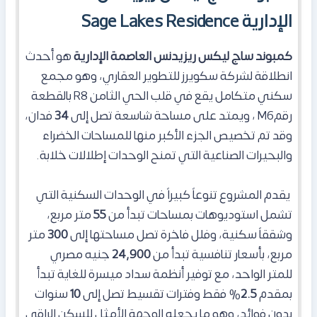
الإدارية Sage Lakes Residence
كمبوند ساج ليكس ريزيدنس العاصمة الإدارية
هو أحدث
انطلاقة لشركة سكويرز للتطوير العقاري، وهو مجمع
سكني متكامل يقع في قلب الحي الثامن R8 بالقطعة
رقمM6 ، ويمتد على مساحة شاسعة تصل إلى
34
فدان،
وقد تم تخصيص الجزء الأكبر منها للمساحات الخضراء
والبحيرات الصناعية التي تمنح الوحدات إطلالات خلابة.
يقدم المشروع تنوعاً كبيراً في الوحدات السكنية التي
تشمل استوديوهات بمساحات تبدأ من
55
متر مربع،
وشققاً سكنية، وفلل فاخرة تصل مساحتها إلى
300
متر
مربع، بأسعار تنافسية تبدأ من
24,900
جنيه مصري
للمتر الواحد، مع توفير أنظمة سداد ميسرة للغاية تبدأ
بمقدم
2.5
% فقط وفترات تقسيط تصل إلى
10
سنوات
بدون فوائد، وهو ما يجعله الوجهة الأمثل للسكن الراقي