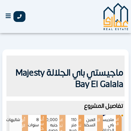
خطي
لى
لمحتوى
ماجيستي باي الجلالة Majesty
Bay El Galala
تفاصيل المشروع
اسم
أنظمة
ماجيستي
الموقع
العين
110
مساحات
اسعار
3,350,000
8
أنواع
شاليهات
المشروع
سداد
باي
السخنة
متر
جنيه
سنوات
تبدأ
تبدأ
الوحدات
حتى
الجلالة
مربع
مصري