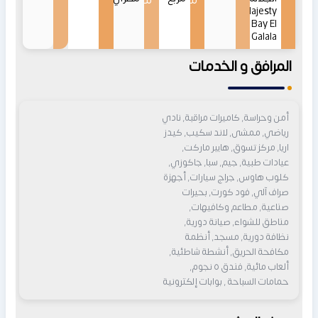
من
من
Majesty
Bay El
Galala
المرافق و الخدمات
أمن وحراسة, كاميرات مراقبة, نادي
رياضي, ممشى, لاند سكيب, كيدز
اريا, مركز تسوق, هايبر ماركت,
عيادات طبية, جيم, سبا, جاكوزي,
كلوب هاوس, جراج سيارات, أجهزة
صراف آلي, فود كورت, بحيرات
صناعية, مطاعم وكافيهات,
مناطق للشواء, صيانة دورية,
نظافة دورية, مسجد, أنظمة
مكافحة الحريق, أنشطة شاطئية,
ألعاب مائية, فندق ٥ نجوم,
حمامات السباحة , بوابات إلكترونية