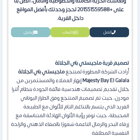
ولعائلتك الحرية الكاملة والخصوصية والأمان، اتصل بنا
على +201551559588 لحجز وحدتك بأفضل المواقع
داخل القرية.
اتصل
واتساب
إيميل
تصميم قرية ماجيستي باي الجلالة
أرادت الشركة المطورة لمنتجع
ماجيستي باي الجلالة
Majesty Bay El Galala
إبهار العملاء والمستثمرين من
خلال تقديم تصميمات هندسية فائقة الجودة بنظام ألترا
مودرن، حيث تم تصميم المنتجع وفق الطراز اليوناني
الفريد الذي يتسم بالتناغم التام للألوان مع الطبيعة
المحيطة، حيث توفر رؤية الألوان الهادئة المتناسقة مع
زرقاء البحر والرمال الناعمة شعورًا بالصفاء الذهني والراحة
النفسية المطلقة.