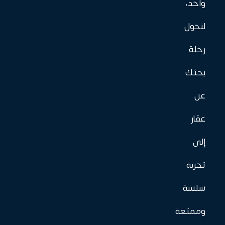
واحد،
لنحول
رحلة
بحثك
عن
عقار
إلى
تجربة
سلسة
وممتعة.