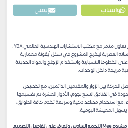
واتساب
إيميل
نتاج تعاون مثمر مع مكتب الاستشارات الهندسية العالمي YBA،
مساته العصرية ليخرج المشروع في شكل أيقونة معمارية
لى الخطوط الانسيابية واستخدام الزجاج والمواد الحديثة
ة مريحة داخل الوحدات.
 ايضًا الشركة المطورة في تصميم MEE فصل الحركة بين الزوار والمقيمين الدائمين، مع تخصيص
تشبه تلك الموجودة في الفنادق السبع نجوم، الأدوار العشرة تم تقسيمها
، مع استخدام مصاعد ذكية وسريعة تخدم كافة الطوابق،
 يسهل المعيشة اليومية.
كن جزءاً من هذا الصرح المعماري الفريد في مشروع Mee التجمع السادس وتعرف على تفاصيل التصميم