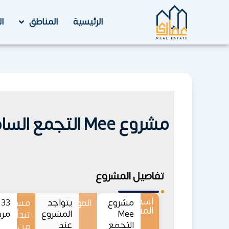
خطي
لى
الرئيسية
المناطق
ا
لمحتوى
مشروع Mee التجمع السادس Mee New Cairo
تفاصيل المشروع
اسم
مشروع
الموقع
يتواجد
مساحات
3
المشروع
Mee
المشروع
مرب
تبدأ
التجمع
عند
من