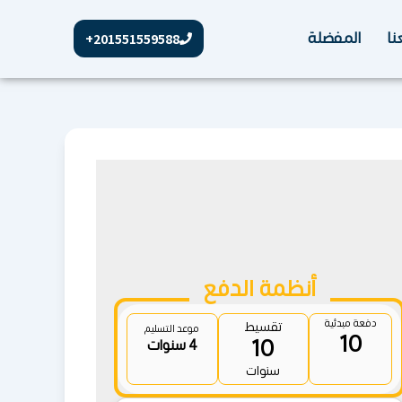
نا
المفضلة
201551559588+
أنظمة الدفع
دفعة مبدئية
تقسيط
موعد التسليم
10
10
4 سنوات
سنوات