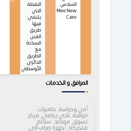
السادس
النقطة
Mee New
التي
Cairo
يلتقي
فيها
طريق
العين
السخنة
مع
الطريق
الدائري
الأوسطي
المرافق و الخدمات
أمن وحراسة, كاميرات
مراقبة, نادي رياضي, مركز
تسوق, مصاعد, سلالم
متحركة, أجهزة صراف آلي,