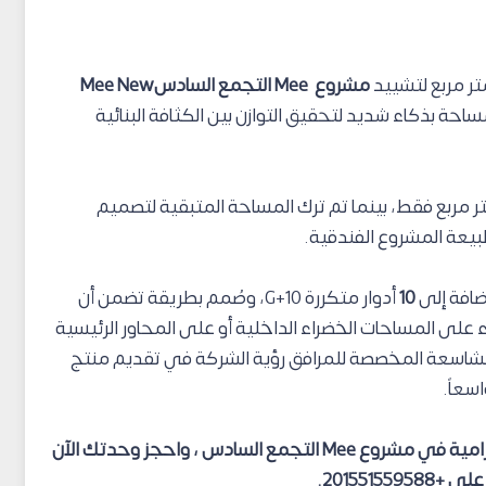
ر مربع لتشييد
مشروع Mee التجمع السادسMee New
حة بذكاء شديد لتحقيق التوازن بين الكثافة البنائية
 مربع فقط، بينما تم ترك المساحة المتبقية لتصميم
يعة المشروع الفندقية.
ضافة إلى
10
أدوار متكررة G+10، وصُمم بطريقة تضمن أن
لى المساحات الخضراء الداخلية أو على المحاور الرئيسية
شاسعة المخصصة للمرافق رؤية الشركة في تقديم منتج
سعاً.
استمتع بالمساحات الخضراء والإطلالات البانورامية في مشروع Mee التجمع السادس ، واحجز وحدتك الآن
20155155958.