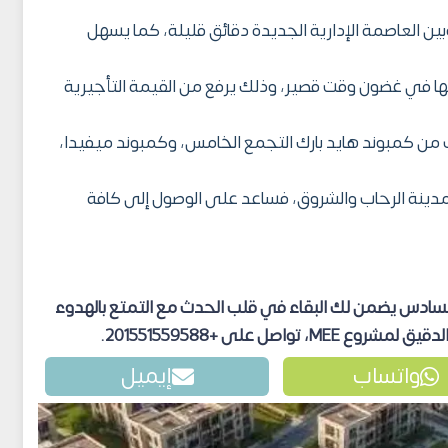
ن العاصمة الإدارية الجديدة دقائق قليلة، كما يسهل
ا في غضون وقت قصير، وذلك يرفع من القيمة التأجيرية
 من كمبوند هايد بارك التجمع الخامس، وكمبوند ميفيدا،
ينة الرحاب والشروق، فساعد على الوصول إلى كافة
كن في مشروع Mee التجمع السادس يضمن لك البقاء في قلب الحدث مع التمتع بالهدوء
اصل على +201551559588.
واتساب
إيميل