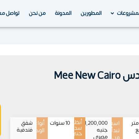
لمشروعات
المطورين
المدونة
من نحن
تواصل مع
أنظمة
3 متر
اسعار
3,200,000
10 سنوات
أنواع
شقق
سداد
ع
جنيه
فندقية
تبدأ
الوحدات
حتى
مصري
من