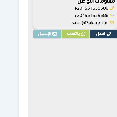
معلومات التواصل
201551559588+
201551559588+
sales@3akary.com
اتصل
واتساب
الإيميل