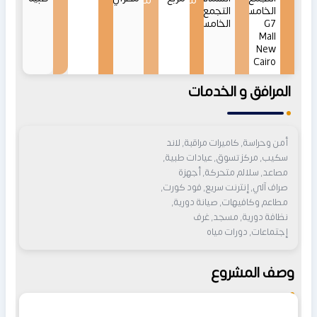
من
من
الخامس
التجمع
G7
الخامس
Mall
New
Cairo
المرافق و الخدمات
أمن وحراسة, كاميرات مراقبة, لاند
سكيب, مركز تسوق, عيادات طبية,
مصاعد, سلالم متحركة, أجهزة
صراف آلي, إنترنت سريع, فود كورت,
مطاعم وكافيهات, صيانة دورية,
نظافة دورية, مسجد, غرف
إجتماعات, دورات مياه
وصف المشروع