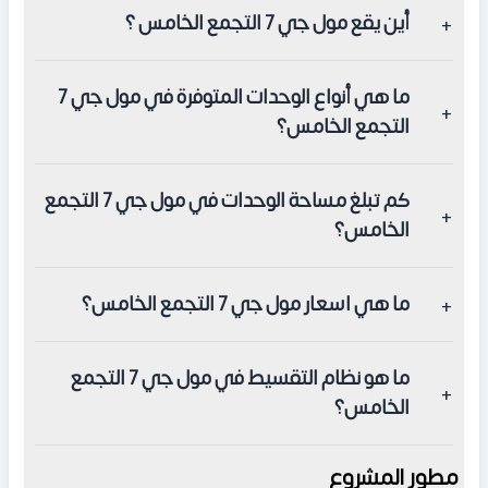
أين يقع مول جي 7 التجمع الخامس ؟
يقع المول في منطقة التسعين الشمالي بالقاهرة الجديدة،
ما هي أنواع الوحدات المتوفرة في مول جي 7
مباشرة بجوار مستشفى المراسم وأمام بنزينة تشيل أوت.
التجمع الخامس؟
يضم المول وحدات تجارية (محلات)، وحدات إدارية (مكاتب)،
كم تبلغ مساحة الوحدات في مول جي 7 التجمع
ووحدات طبية (عيادات).
الخامس؟
تبدأ مساحات الوحدات من 39 متر مربع للمحلات التجارية، ومن 51
ما هي اسعار مول جي 7 التجمع الخامس؟
متر مربع للمكاتب والعيادات.
تبدأ الأسعار في المول من 8,550,000 جنيه مصري وتختلف
ما هو نظام التقسيط في مول جي 7 التجمع
حسب نوع الوحدة وموقعها داخل المول.
الخامس؟
يمكنك حجز وحدتك في المول بمقدم 30% مع تقسيط باقي
مطور المشروع