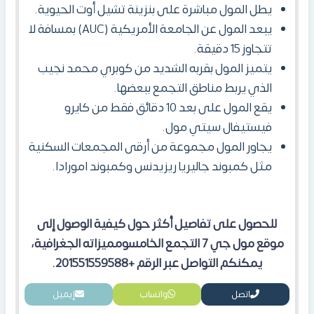
يطل المول مباشرة على بنزينة تشيل أوت الحيوية.
يبعد المول
عن الجامعة الأمريكية (AUC) بمسافة لا
تتجاوز 15 دقيقة.
يتميز المول بقربه الشديد من كوبري محمد نجيب
الذي يربط مناطق التجمع ببعضها.
يقع المول
على بعد 10 دقائق فقط من كايرو
فيستيفال سيتي مول.
يجاور المول
مجموعة من أرقى المجمعات السكنية
مثل كمبوند جاليريا ريزيدنس وكمبوند امورادا.
للحصول على تفاصيل أكثر حول كيفية الوصول إلى
موقع مول جي 7 التجمع الخامس
ومميزاته الجغرافية،
يمكنكم التواصل عبر الرقم +201551559588.
اتصل
واتساب
إيميل