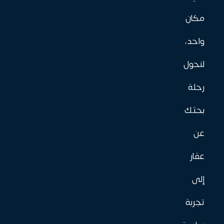
مكان
واحد،
لنحول
رحلة
بحثك
عن
عقار
إلى
تجربة