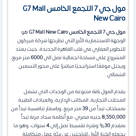
مول جي 7 التجمع الخامس G7 Mall
New Cairo
مول جي 7 التجمع الخامس
G7 Mall New Cairo
هو
الوجهة الاستثمارية الأبرز التي تطرحها شركة ميركون
للتطوير العقاري في قلب القاهرة الجديدة، حيث يمتد
المشروع على مساحة اجمالية تصل الى
6000
متر مربع،
ويحتل موقعًا استراتيجيًا مباشرًا على محور التسعين
الشمالي.
يقدم
المول
باقة متنوعة من الوحدات التي تشمل
المحلات التجارية، المكاتب الإدارية، والعيادات الطبية
بمساحات تبدأ من
39
متر مربع، وباسعار تنافسية تبدأ من
8,550,000
جنيه مصري، مع أنظمة سداد مرنة تبدأ
بمقدم
30
% وفترة تقسيط تصل إلى
4
سنوات، وهو ما
يجعله الخيار الأول للباحثين عن بيئة عمل متكاملة