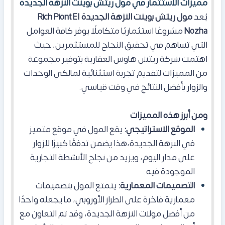
مميزات الاستثمار في مول ريتش بوينت النزهة الجديدة
يُعد
مول ريتش بوينت النزهة الجديدة Rich Piont El
Nozha
مشروعًا استثماريًا متكاملًا يوفر كافة العوامل
التي تساهم في تحقيق النجاح للمستثمرين، حيث
اهتمت شركة ريتش هاوس العقارية بتوفير مجموعة
من المميزات لتقديم تجربة استثنائية لمالكي الوحدات
والزوار بأفضل النتائج في وقت قياسي
.
ومن أبرز هذه المميزات
الموقع الاستراتيجي:
يقع المول في موقع متميز
في النزهة الجديدة،
هذا
يضمن تدفقًا كبيرًا للزوار
على مدار اليوم، ويزيد من نجاح الأنشطة التجارية
الموجودة فيه.
التصميمات المعمارية:
يتمتع المول بتصميمات
معمارية فاخرة على الطراز الأوروبي، ما يجعله واحدًا
من أفضل مولات النزهة الجديدة، وقد تم التعاون مع