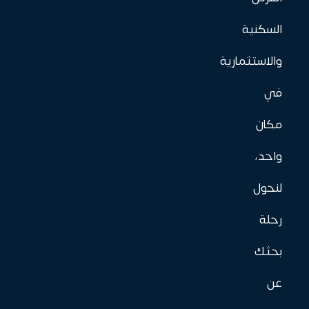
السكنية
والاستثمارية
في
مكان
واحد،
لنحول
رحلة
بحثك
عن