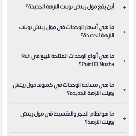
شركة ريتش هاوس للتطوير العقاري
أين يقع مول ريتش بوينت النزهة الجديدة؟
يقع في قلب منطقة النزهة الجديدة على محور جوزيف تيتو في
ما هي أسعار الوحدات في مول ريتش بوينت
الجهة المقابلة لمطار القاهرة الدولي وشارع طه حسين.
النزهة الجديدة؟
يبدأ سعر الوحدات من 3,000,000 جنيه مصري.
ما هي أنواع الوحدات المتاحة للبيع في Rich
Point El Nozha؟
يحتوي مول ريتش بوينت النزهة الجديدة على محلات تجارية
ما هي مساحة الوحدات في كمبوند مول ريتش
ومكاتب إدارية وعيادات طبية.
بوينت النزهة الجديدة؟
تبدأ مساحة الوحدات في مول ريتش بوينت من 50 متر مربع.
ما هو نظام الحجز والتقسيط في مول ريتش
بوينت النزهة؟