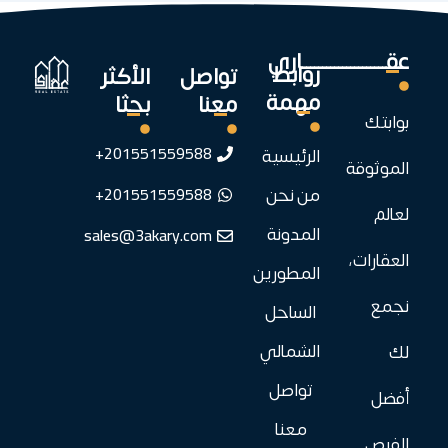
عقـــــــــــــــــــــاري
روابط
تواصل
الأكثر
مهمة
معنا
بحثا
بوابتك
201551559588+
الرئيسية
الموثوقة
201551559588+
من نحن
لعالم
sales@3akary.com
المدونة
العقارات،
المطورين
نجمع
الساحل
الشمالي
لك
تواصل
أفضل
معنا
الفرص