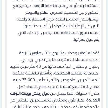
الاستثمارية الأبرز في قلب منطقة النزهة، حيث يجمع
المشروع بين التصميم العصري الفاخر والموقع
الإستراتيجي المتميز ليقدم فرص استثمارية واعدة
تُلبي كل الإحتياجات و
العوامل التي يبحث عنها
المستثمرون للاستفادة المثالية من الوحدات التي
يقومون بشرائها.
فقد
تم توفير وحدات مشروع ريتش هاوس النزهة
الجديدة بمساحات متنوعة ما بين تجاري، وإداري،
وطبي، وسكني، تبدأ مساحاتها من 40 متر مربع، لتلبية
احتياجات العملاء المختلفة، وبأسعار تنافسية ملائمة
للمستثمرين الطموحين والتي تبدأ من 75,000 جنيه
مصرى للمتر، مع تسهيلات مريحة في السداد تصل
حتى 4 سنوات،
هذا
يجعل من
مول ريتش بوينت النزهة
الجديدة
الخيار الأول والمثالي للمستثمرين الباحثين عن
عائد مضمون في موقع استراتيجي يخدم مئات الآلاف