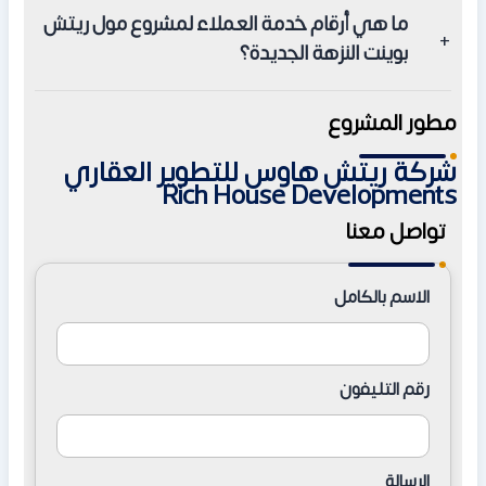
يبدأ حجز الوحدات في مول ريتش بوينت النزهة الجديدة بمقدم
ما هي أرقام خدمة العملاء لمشروع مول ريتش
30% وتقسيط الباقي على 4 سنوات أقساط متساوية بدون
بوينت النزهة الجديدة؟
فوائد.
رقم خدمة العملاء هي: +201551559588.
مطور المشروع
شركة ريتش هاوس للتطوير العقاري
Rich House Developments
تواصل معنا
الاسم بالكامل
رقم التليفون
الرسالة