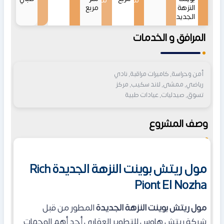
من
من
النزهة
مربع
الجديدة
المرافق و الخدمات
أمن وحراسة, كاميرات مراقبة, نادي
رياضي, ممشى, لاند سكيب, مركز
تسوق, صيدليات, عيادات طبية
وصف المشروع
مول ريتش بوينت النزهة الجديدة Rich
Piont El Nozha
مول ريتش بوينت النزهة الجديدة
المطور من قبل
شركة
ريتش هاوس للتطوير العقاري أحد أهم الوجهات