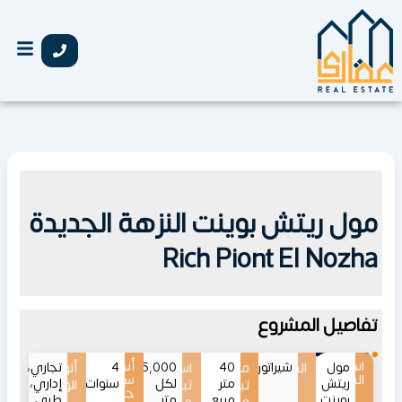
خطي
لى
لمحتوى
مول ريتش بوينت النزهة الجديدة
Rich Piont El Nozha
تفاصيل المشروع
اسم
أنظمة
مول
الموقع
شيراتون
40
مساحات
اسعار
75,000
4
أنواع
تجاري،
المشروع
سداد
ريتش
متر
لكل
سنوات
إداري،
تبدأ
تبدأ
الوحدات
حتى
بوينت
مربع
متر
طبي