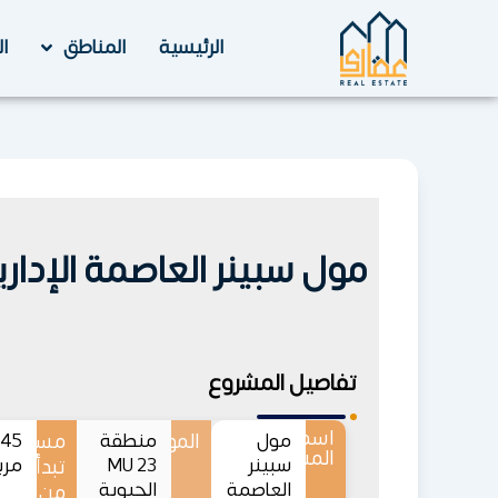
خطي
لى
الرئيسية
المناطق
ا
لمحتوى
مول سبينر العاصمة الإدارية الجديدة Capital
تفاصيل المشروع
اسم
مول
الموقع
منطقة
مساحات
المشروع
سبينر
MU 23
مرب
تبدأ
العاصمة
الحيوية
من