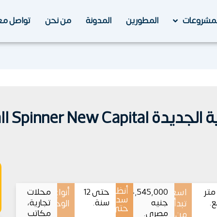
لمشروعات
المطورين
المدونة
من نحن
تواصل مع
Mall Spinner New 
أنظمة
45 متر
اسعار
4,545,000
حتى 12
أنواع
محلات
سداد
ع.
جنيه
سنة.
تجارية،
تبدأ
الوحدات
حتى
مصري.
مكاتب
من