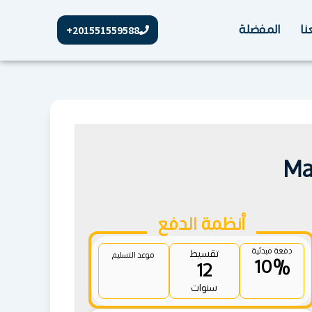
نا
المفضلة
201551559588+
أنظمة الدفع
دفعة مبدئية
تقسيط
موعد التسليم
10%
12
سنوات