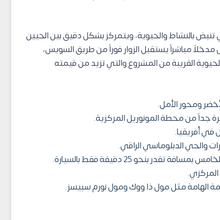
لتي تنبض بالنشاط والحيوية، ويتمركز بشكل دقيق بين الحيين
لثالث R3، ويمتلك المول مدخلاً مباشراً يستقبل الزوار فوراً من طريق السويس،
حيوية القريبة من المشروع والتي تزيد من قيمته
خضر ومحور الأمل.
 جداً من محطة المونوريل المركزية.
ل في أفريقيا.
ات والحي الدبلوماسي الراقي.
تقدر بنحو 25 دقيقة فقط بالسيارة.
المركزي.
صمة الهامة مثل مول ذا ووك ومول نورم سبيسز.