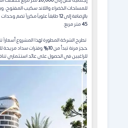
إجمالية تصل إلى
20,000
متر مربع خصصت ال
للمساحات الخضراء واللاند سكيب المفتوح، و
بالإضافة إلى
12
طابقاً علوياً مكرراً تضم وحدا
45
متر مربع.
تطرح الشركة المطورة لهذا المشروع أسعاراً تن
حجز مرنة تبدأ من
10%
وفترات سداد مريحة لل
للراغبين في الحصول على عائد استثماري تنا