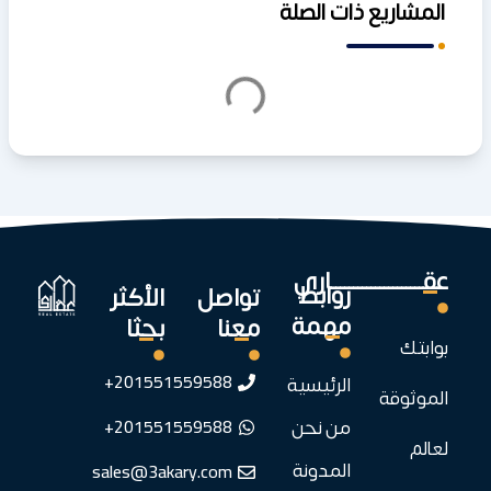
المشاريع ذات الصلة
عقـــــــــــــــــــــاري
روابط
تواصل
الأكثر
مهمة
معنا
بحثا
بوابتك
201551559588+
الرئيسية
الموثوقة
201551559588+
من نحن
لعالم
sales@3akary.com
المدونة