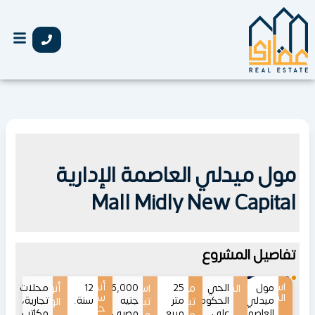
خطي
لى
لمحتوى
مول ميدلي العاصمة الإدارية
Mall Midly New Capital
تفاصيل المشروع
اسم
أنظمة
مول
الموقع
الحي
25
مساحات
اسعار
2,956,000
12
أنواع
محلات
المشروع
سداد
ميدلي
الحكومي
متر
جنيه
سنة.
تجارية،
تبدأ
تبدأ
الوحدات
حتى
العاصمة
على
مربع.
مصري.
مكاتب