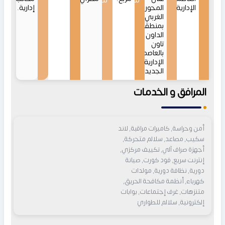
من
من
الإدارية
المحور
إدارية.
الغربي
بمنطقة
الداون
تاون
بالعاصمة
الإدارية
الجديدة.
المرافق و الخدمات
أمن وحراسة, كاميرات مراقبة, لاند
سكيب, مصاعد, سلالم متحركة,
أجهزة صراف آلي, تكييف مركزي,
إنترنت سريع, فود كورت, صيانة
دورية, نظافة دورية, مولدات
كهرباء, أنظمة مكافحة الحريق,
متنزهات, غرف إجتماعات, بوابات
إلكترونية, سلالم للطواريْ