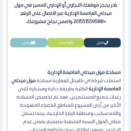
بادر بحجز موقعك التجاري أو الإداري المميز في مول
ميدلي العاصمة الإدارية عبر الاتصال على الرقم:
+201551559588 واضمن نجاح مشروعك.
اتصل
واتساب
إيميل
مساحة مول ميدلي العاصمة الإدارية
استغلت شركة اي كابيتال العقارية مساحة
مول ميدلي
العاصمة الإدارية
الكلية بطريقة ذكية ومبتكرة تُلبي
رغبات جميع المستثمرين، فقد تم تخصيص المساحة
الأكبر من أرض المشروع للمناطق الخضراء المفتوحة
واللاندسكيب ومنطقة البلازا الخارجية، بينما تشغل
مباني المول النسبة المتبقية بتصميم يضمن عدم
التكدس وتوفير إطلالات ساحرة لكافة الوحدات.