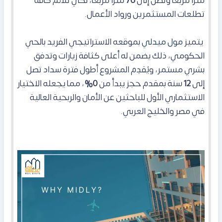
متراً مربعاً وتصل إلى
76
متراً مربعاً، لكي تلائم كافة
تطلعات المستثمرين ورواد الأعمال.
يتميز
مول ميدلي
بموقعه الاستراتيجي الفريد بالحي
الحكومي، ذلك يضمن له أعلى كثافة زيارات وتدفق
بشري مستمر، ويُقدِم المشروع أطول فترة سداد تصل
إلى
12
سنة بمقدم حجز يبدأ من
0%
، مما يجعله الاختيار
الاستثماري الأول للباحثين عن الأمان والربحية العالية
في مصر والخليج العربي.