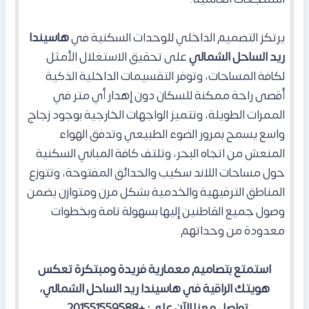
يرتكز التصميم الداخلي للوحدات السكنية في
هاسيندا
ريد الساحل الشمالي
على تحقيق الاستغلال الأمثل
لكافة المساحات، وتوفر التقسيمات الداخلية الذكية
أقصى راحة ممكنة للسكان دون إهدار أي متر في
الممرات الطويلة، وتتميز الواجهات الخارجية بوجود زجاج
واسع يسمح بمرور الضوء الطبيعي وتدفق الهواء
المنعش من اتجاه البحر، وتلتف كافة المباني السكنية
حول مساحات اللاند سكيب والحدائق المفتوحة، وتتوزع
المناطق الترفيهية والخدمية بشكل مرن ومتوازن يضمن
وصول جميع القاطنين إليها بسهولة تامة وبخطوات
معدودة من وحداتهم.
استمتع بتصاميم معمارية فريدة ومبتكرة تعكس
هويتك الراقية في هاسيندا ريد الساحل الشمالي،
تواصل معنا الآن على: +201551559588.