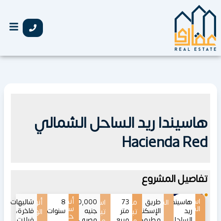
خطي
لى
لمحتوى
هاسيندا ريد الساحل الشمالي
Hacienda Red
تفاصيل المشروع
اسم
أنظمة
هاسيندا
الموقع
طريق
73
مساحات
اسعار
8
35,000,000
أنواع
شاليهات
المشروع
سداد
ريد
الإسكندرية
متر
جنيه
سنوات
فاخرة،
تبدأ
تبدأ
الوحدات
حتى
الساحل
مطروح
مربع
مصري
فيلات