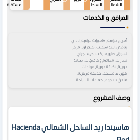
من
من
الشمالي
الساحلي
مستقلة
المرافق و الخدمات
أمن وحراسة, كاميرات مراقبة, نادي
رياضي, لاند سكيب, كيدز اريا, مركز
تسوق, هايبر ماركت, جيم, جراج
سيارات, مطاعم وكافيهات, صيانة
دورية, نظافة دورية, مولدات
كهرباء, مسجد, حديقة مركزية,
فندق ٥ نجوم, حمامات السباحة
وصف المشروع
هاسيندا ريد الساحل الشمالي Hacienda