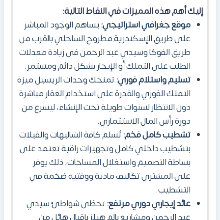
إليك أهم هذه المميزات في النقاط التالية:
موقع جغرافي استراتيجي:
يساهم الوجود المباشر
على طريق الإسكندرية مطروح الساحلي بالقرب من
طريق الفوكا وسيدي عبد الرحمن في زيادة معدلات
الطلب على التملك أو الإيجار بشكل دائم ومستمر.
تسليم واستلام فوري:
تمنحك وحدات الريسيل ميزة
التملك الفوري والقدرة على استخدام العقار مباشرة
دون الانتظار لسنوات طويلة تحت الإنشاء، ليسرع من
دورة رأس المال الاستثماري.
تشطيب كامل فخم:
تُسلم كافة الشاليهات والفيلات
بتشطيب داخلي كامل وتجهيزات راقية تعتمد على
بساطة التصميم واستغلال المساحات، ذلك يوفر
على المشتري تكاليف مادية ووقتية ضخمة في
التشطيب.
عائد إيجاري دوري مرتفع:
تحظى شواطئ سيدي
عبد الرحمن ومشاريع بالم هيلز بإقبال هائل من