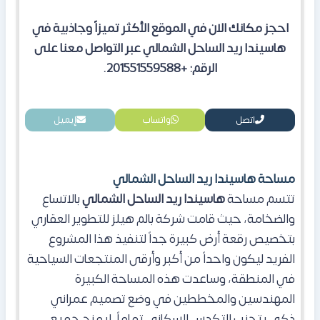
احجز مكانك الان في الموقع الأكثر تميزاً وجاذبية في
هاسيندا ريد الساحل الشمالي عبر التواصل معنا على
الرقم: +201551559588.
اتصل
واتساب
إيميل
مساحة هاسيندا ريد الساحل الشمالي
تتسم مساحة
هاسيندا ريد الساحل الشمالي
بالاتساع
والضخامة، حيث قامت شركة بالم هيلز للتطوير العقاري
بتخصيص رقعة أرض كبيرة جداً لتنفيذ هذا المشروع
الفريد ليكون واحداً من أكبر وأرقى المنتجعات السياحية
في المنطقة، وساعدت هذه المساحة الكبيرة
المهندسين والمخططين في وضع تصميم عمراني
ذكي يتجنب التكدس السكاني تماماً، ليمنح جميع