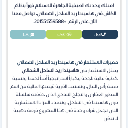
امتلك وحدتك الصيفية الجاهزة للاستلام فوراً بنظام
الكاش في هاسيندا ريد الساحل الشمالي، تواصل معنا
الآن على الرقم: +201551559588.
اتصل
واتساب
إيميل
مميزات الاستثمار في هاسيندا ريد الساحل الشمالي
يمثل الاستثمار في
هاسيندا ريد الساحل الشمالي
خطوة مالية ناجحة وخياراً استراتيجياً آمناً لحفظ وتنمية
قيمة رأس المال، وتستمد القرية قيمتها العالية من اسم
المطور العقاري والنجاح الساحق الذي حققته سلسلة
قرى هاسيندا في الساحل، وتتعدد المزايا الاستثمارية
التي تجعل شراء وحدة في هذا المشروع فرصة ذهبية
لا تتكرر.