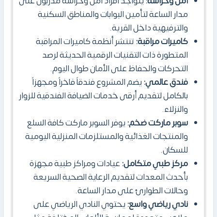
أمن وحراسة:
يتواجد افراد امن وحراسة مدربون على
مدار الساعة لتأمين البوابات والمناطق السكنية
والترفيهية داخل القرية.
كاميرات مراقبة:
تنتشر أنظمة كاميرات المراقبة
المتطورة ذات التقنيات الرقمية الحديثة لرصد
التحركات والحفاظ على الأمان طوال اليوم.
فندق عالمي:
يضم المشروع فندقاً فاخراً ومجهزاً
بالكامل لتقديم أرقى خدمات الضيافة الفندقية للزوار
والنزلاء.
سوبر ماركت ضخم:
يوفر السوبر ماركت كافة السلع
والمنتجات الغذائية والمستلزمات المنزلية اليومية
للسكان.
مركز طبي متكامل:
عيادات ومراكز طبية مجهزة
بأحدث المعدات لتقديم الرعاية الصحية السريعة
وحالات الطوارئ على مدار الساعة.
نادي رياضي واسع:
يحتوي النادي الرياضي على