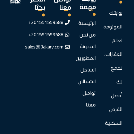
مهمة
معنا
بحثا
بوابتك
201551559588+
الرئيسية
الموثوقة
201551559588+
من نحن
لعالم
sales@3akary.com
المدونة
العقارات،
المطورين
نجمع
الساحل
الشمالي
لك
تواصل
أفضل
معنا
الفرص
السكنية