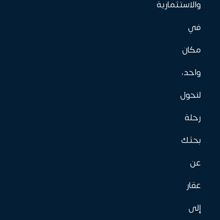
والاستثمارية
في
مكان
واحد،
لنحول
رحلة
بحثك
عن
عقار
إلى