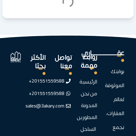
عقـــــــــــــــــــــاري
روابط
تواصل
الأكثر
مهمة
معنا
بحثا
بوابتك
201551559588+
الرئيسية
الموثوقة
201551559588+
من نحن
لعالم
sales@3akary.com
المدونة
العقارات،
المطورين
نجمع
الساحل