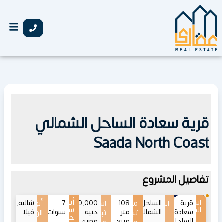
خطي
لى
لمحتوى
قرية سعادة الساحل الشمالي
Saada North Coast
تفاصيل المشروع
اسم
أنظمة
قرية
الموقع
الساحل
108
مساحات
اسعار
7
22,000,000
أنواع
شاليه,
المشروع
سداد
سعادة
الشمالي
متر
جنيه
سنوات
فيلا
تبدأ
تبدأ
الوحدات
حتى
الساحل
مربع
مصري