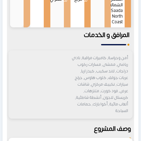
من
من
الشمالي
Saada
North
Coast
المرافق و الخدمات
أمن وحراسة, كاميرات مراقبة, نادي
رياضي, ممشى, مسارات ركوب
دراجات, لاند سكيب, كيدز اريا,
عربات جولف, كلوب هاوس, جراج
سيارات, تكييف مركزي, شاشات
عرض, فود كورت, متنزهات,
كريستال لاجون, أنشطة شاطئية,
ألعاب مائية, أكوا بارك, حمامات
السباحة
وصف المشروع