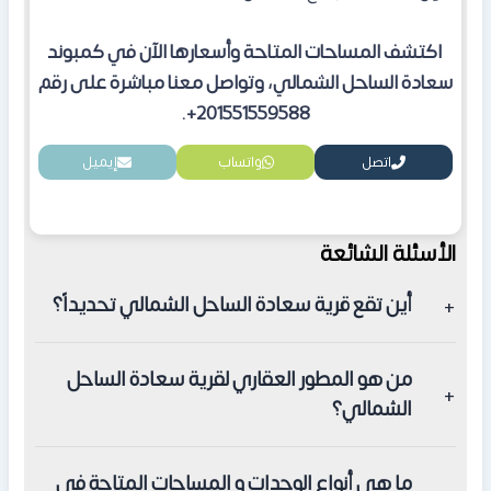
اكتشف المساحات المتاحة وأسعارها الآن في كمبوند
سعادة الساحل الشمالي، وتواصل معنا مباشرة على رقم
201551559588+.
اتصل
واتساب
إيميل
الأسئلة الشائعة
أين تقع قرية سعادة الساحل الشمالي تحديداً؟
تقع القرية في قلب منطقة رأس الحكمة، وتحديداً عند الكيلو
من هو المطور العقاري لقرية سعادة الساحل
183 على طريق الإسكندرية - مطروح الصحراوي، بالقرب من
الشمالي؟
طريق الفوكا الجديد ومطار العلمين الدولي.
المشروع من تنفيذ شركة هورايزون إيجيبت للتطوير العقاري،
ما هي أنواع الوحدات و المساحات المتاحة في