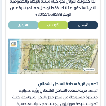
ابدأ خطوتك الأولى نحو حياة مليئة بالرخاء والخصوصية
التي تستحقها عائلتك، فقط تواصل معنا مباشرة على
الرقم 201551559588+
اتصل
واتساب
إيميل
تصميم قرية سعادة الساحل الشمالي
تجسد
قرية سعادة الساحل الشمالي
رؤية عمرانية
مبتكرة مستوحاة من سحر مدن البحر المتوسط، حيث
تعاونت شركة هورايزون إيجيبت مع خبرات هندسية