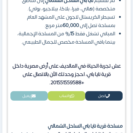
تم تقسيم
نايا باي الساحل الشمالي
إلى مناطق
متخصصة (هالي، فيرا، بلاكا، بيلاجيو، بولي).
تسيطر الكريستال لاجون على المشهد العام
بمساحة تصل إلى
60,000
متر مربع.
المباني تشغل فقط
15
% من المساحة الإجمالية،
بينما باقي المساحة مخصص للجمال الطبيعي.
عش تجربة الحياة في المالديف على أرض مصرية داخل
قرية نايا باي، احجز وحدتك الآن بالاتصال على
+201551559588.
اتصل
واتساب
إيميل
مساحة قرية نايا باي الساحل الشمالي