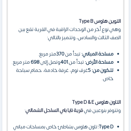
التوين هاوس
Type B
وهي نوع أخر من الوحدات الراقية في القرية تقع بين
الصف الثالث والسادس، وتتميز بالتالي:
مساحة المباني:
تبدأ من
370
متر مربع.
مساحة الأرض:
تبدأ من
401
وتصل إلى
698
متر مربع.
تتكون من:
5
غرف نوم، غرفة خادمة، حمام سباحة
خاص.
التاون هاوس
E
&
Type D
وتتوفر بنوعين في
قرية نايا باي الساحل الشمالي
:
Type D
:
تاون هاوس بشاطئ خاص بمساحات مباني