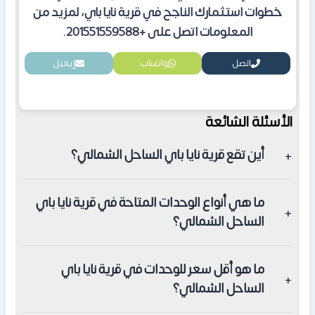
خطوات استثمارك الناجح في قرية نايا باي، لمزيد من
المعلومات اتصل على +201551559588.
اتصل
واتساب
إيميل
الأسئلة الشائعة
أين تقع قرية نايا باي الساحل الشمالي؟
تقع القرية في الكيلو 212 طريق الإسكندرية مطروح، في
ما هي أنواع الوحدات المتاحة في قرية نايا باي
منطقة راس الحكمة بجوار قرية فوكا باي.
الساحل الشمالي؟
تضم القرية شاليهات، استوديوهات، تاون هاوس، توين هاوس،
ما هو أقل سعر للوحدات في قرية نايا باي
وفيلات مستقلة.
الساحل الشمالي؟