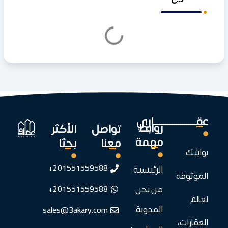
عقـــــــــــــــــــــاري
روابط
تواصل
الأكثر
مهمة
معنا
بحثا
بوابتك
201551559588+
الرئيسية
الموثوقة
201551559588+
من نحن
لعالم
sales@3akary.com
المدونة
العقارات،