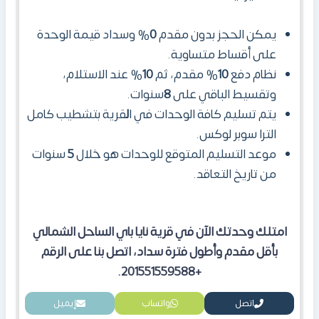
يمكن الحجز بدون مقدم
0
% وسداد قيمة الوحدة
على أقساط متساوية.
نظام دفع
10
% مقدم، ثم
10
% عند الاستلام،
وتقسيط الباقي على
8
سنوات.
يتم تسليم كافة الوحدات في ا
ل
قرية
بتشطيب كامل
الترا سوبر لوكس.
موعد التسليم المتوقع للوحدات هو خلال
5
سنوات
من تاريخ التعاقد.
امتلك وحدتك الآن في قرية نايا باي الساحل الشمالي
بأقل مقدم وأطول فترة سداد، اتصل بنا على الرقم
+201551559588.
اتصل
واتساب
إيميل