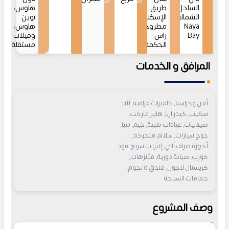
من
من
الساحل
طريق
هاوس،
الشمالي
الإسكندرية
توين
Naya
مطروح-
هاوس،
Bay
راس
وفيلات
الحكمة
مستقلة
المرافق و الخدمات
أمن وحراسة, كاميرات مراقبة, لاند
سكيب, كيدز اريا, هايبر ماركت,
صيدليات, عيادات طبية, جيم, سبا,
جراج سيارات, سلالم متحركة,
أجهزة صراف آلي, إنترنت سريع, فود
كورت, صيانة دورية, متنزهات,
كريستال لاجون, فندق ٥ نجوم,
حمامات السباحة
وصف المشروع