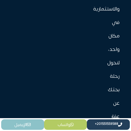
والاستثمارية
في
مكان
واحد،
لنحول
رحلة
بحثك
عن
عقار
واتساب
الإيميل
إلى