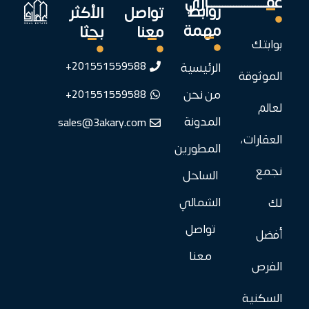
عقـــــــــــــــــــــاري
روابط
تواصل
الأكثر
مهمة
معنا
بحثا
بوابتك
201551559588+
الرئيسية
الموثوقة
201551559588+
من نحن
لعالم
sales@3akary.com
المدونة
العقارات،
المطورين
نجمع
الساحل
الشمالي
لك
تواصل
أفضل
معنا
الفرص
السكنية