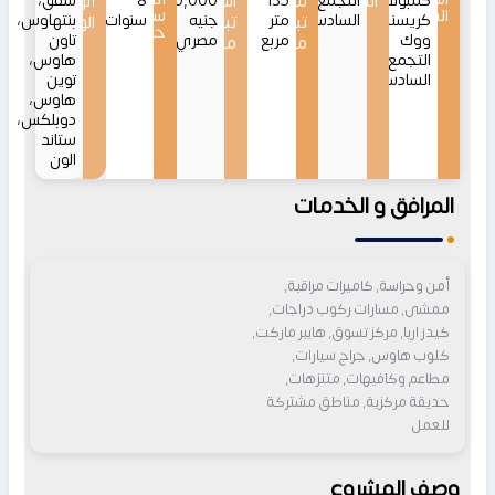
كمبوند
الموقع
التجمع
135
مساحات
اسعار
8,100,000
8
أنواع
شقق،
المشروع
سداد
كريسنت
السادس
متر
جنيه
سنوات
بنتهاوس،
تبدأ
تبدأ
الوحدات
حتى
ووك
مربع
مصري
تاون
من
من
التجمع
هاوس،
السادس
توين
هاوس،
دوبلكس،
ستاند
الون
المرافق و الخدمات
أمن وحراسة, كاميرات مراقبة,
ممشى, مسارات ركوب دراجات,
كيدز اريا, مركز تسوق, هايبر ماركت,
كلوب هاوس, جراج سيارات,
مطاعم وكافيهات, متنزهات,
حديقة مركزية, مناطق مشتركة
للعمل
وصف المشروع