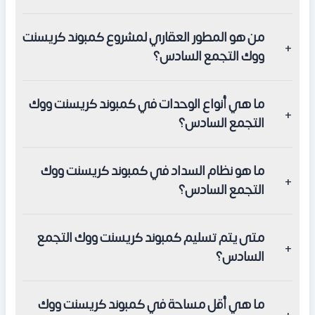
يقع بالقرب من منطقة التجمع السادس بالقاهرة الجديدة، بجوار
من هو المطور العقاري لمشروع كمبوند كريسنت
كمبوند زايد أيست وبالقرب من الطريق السريع.
ووك التجمع السادس؟
الشركة المطورة هي شركة مراكز للتطوير العقاري (Marakez
ما هي أنواع الوحدات في كمبوند كريسنت ووك
Developments).
التجمع السادس؟
يضم شققًا سكنية، بنتهاوس، دوبلكس، تاون هاوس، توين
ما هو نظام السداد في كمبوند كريسنت ووك
هاوس، فللل مستقلة.
التجمع السادس؟
تبدأ بدفع مقدم 8% من قيمة المبلغ، وتقسيط الباقي على 8
متى يتم تسليم كمبوند كريسنت ووك التجمع
سنوات.
السادس؟
يتم تسليمها بالكامل بعد 3 سنوات من التشغيل، والشقق بعد 4
ما هي أقل مساحة في كمبوند كريسنت ووك
سنوات من تاريخ الاشتراك.