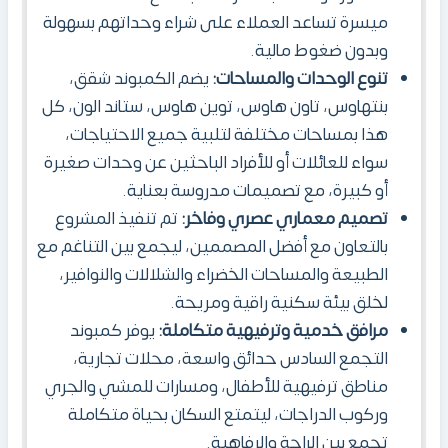
ميسرة تساعد العملاء على شراء وحداتهم بسهولة
وبدون ضغوط مالية.
تنوع الوحدات والمساحات:
يضم الكمبوند شقق،
بنتهاوس، تاون هاوس، توين هاوس، ستاند الون، كل
هذا بمساحات مختلفة لتلبية جميع الاحتياجات،
سواء للعائلات أو للأفراد الباحثين عن وحدات صغيرة
أو كبيرة، مع تصميمات مدروسة بعناية.
تصميم معماري عصري وفاخر:
تم تنفيذ المشروع
بالتعاون مع أفضل المصممين، ليجمع بين التناغم مع
الطبيعة والمساحات الخضراء والشلالات والنوافير،
لخلق بيئة سكنية راقية ومريحة.
مرافق خدمية وترفيهية متكاملة:
يوفر كمبوند
التجمع السادس حدائق واسعة، محلات تجارية،
مناطق ترفيهية للأطفال، ومسارات للمشي والجري
وركوب الدراجات، ليتمتع السكان بحياة متكاملة
تجمع بين الراحة والرفاهية.