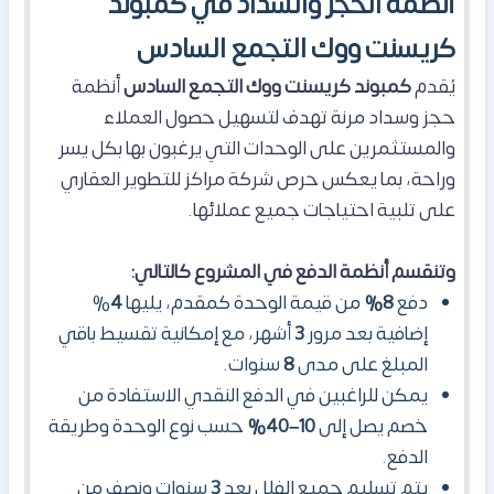
أنظمة الحجز والسداد في كمبوند
كريسنت ووك التجمع السادس
يُقدم
كمبوند كريسنت ووك التجمع السادس
أنظمة
حجز وسداد مرنة تهدف لتسهيل حصول العملاء
والمستثمرين على الوحدات التي يرغبون بها بكل يسر
وراحة، بما يعكس حرص شركة مراكز للتطوير العقاري
على تلبية احتياجات جميع عملائها.
وتنقسم أنظمة الدفع في المشروع كالتالي:
دفع
8%
من قيمة الوحدة كمقدم، يليها
4
%
إضافية بعد مرور
3
أشهر، مع إمكانية تقسيط باقي
المبلغ على مدى
8
سنوات.
يمكن للراغبين في الدفع النقدي الاستفادة من
خصم يصل إلى
10–40%
حسب نوع الوحدة وطريقة
الدفع.
يتم تسليم جميع الفلل بعد
3
سنوات ونصف من