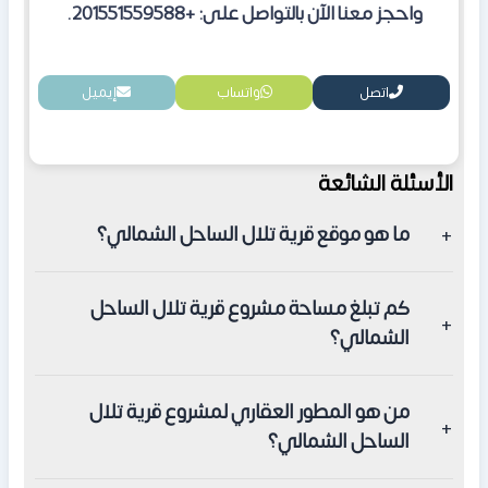
واحجز معنا الآن بالتواصل على: +201551559588.
اتصل
واتساب
إيميل
الأسئلة الشائعة
ما هو موقع قرية تلال الساحل الشمالي؟
يقع في الكيلو 143 على طريق إسكندرية مطروح الصحراوي
كم تبلغ مساحة مشروع قرية تلال الساحل
مباشرة في منطقة خليج سيدي عبد الرحمن.
الشمالي؟
تبلغ المساحة الإجمالية للمشروع حوالي 334 فدان مع شاطئ
من هو المطور العقاري لمشروع قرية تلال
بطول 1500 متر.
الساحل الشمالي؟