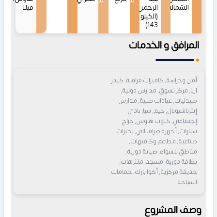
من
من
الشمالي
الرحمن
فيلا
(الكيلو
143)
المرافق و الخدمات
أمن وحراسة, كاميرات مراقبة, كيدز
اريا, مركز تسوق, مدارس دولية,
صيدليات, عيادات طبية, مدارس
إنترناشيونال, جيم, سبا, نادي
إجتماعي, كلوب هاوس, جراج
سيارات, أجهزة صراف آلي, بحيرات
صناعية, مطاعم وكافيهات,
مناطق للشواء, صيانة دورية,
نظافة دورية, مسجد, متنزهات,
حديقة مركزية, أكوا بارك, حمامات
السباحة
وصف المشروع