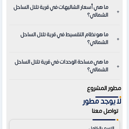
المطور هو شركة رؤية للتطوير العقاري Roya Developments
ما هي أسعار الشاليهات في قرية تلال الساحل
التي انطلقت منذ عام 1997.
الشمالي؟
تبدأ الأسعار الإجمالية للوحدات في المشروع من 2,500,000
ما هو نظام التقسيط في قرية تلال الساحل
جنيه مصري وتختلف حسب المرحلة والمساحة.
الشمالي؟
يمكنك دفع 5% مقدم حجز، ثم 5% بعد 3 أشهر، وتقسيط الباقي
ما هي مساحة الوحدات في قرية تلال الساحل
على 7 سنوات.
الشمالي؟
تبدأ المساحات من 100 متر مربع للشاليهات، وتصل إلى 230 متر
مطور المشروع
مربع للتوين هاوس، و 302 متر مربع للفلل المستقلة.
لا يوجد مطور
تواصل معنا
الاسم بالكامل