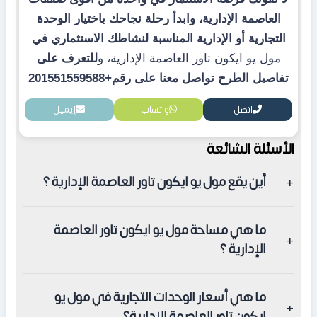
العاصمة الإدارية، وابدأ رحلة نجاحك باختيار الوحدة
التجارية أو الإدارية المناسبة لنشاطك الاستثماري في
مول يو ايكون تاور العاصمة الإدارية
، و
ل
لتعرف على
تفاصيل الطرح تواصل معنا على رقم+201551559588
اتصل
واتساب
إيميل
الأسئلة الشائعة
أين يقع مول يو ايكون تاور العاصمة الإدارية ؟
يقع في قلب منطقة الأعمال المركزية CBD بالعاصمة الإدارية
ما هي مساحة مول يو ايكون تاور العاصمة
ويقترب من البرج الأيقوني والنهر الأخضر.
الإدارية ؟
تبلغ مساحة الكلية لمول حوالي 9,400 متر مربع وتضم مساحات
ما هي أسعار الوحدات التجارية في مول يو
للبلازا ومبنى تجاري وإداري
ايكون تاور العاصمة الإدارية؟