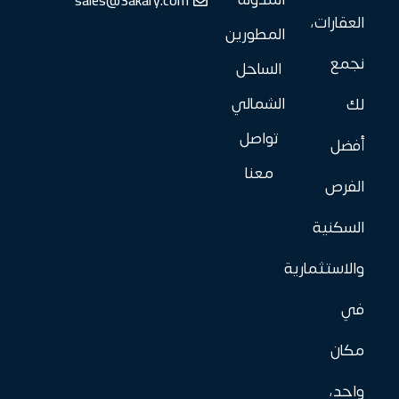
sales@3akary.com
المدونة
العقارات،
المطورين
نجمع
الساحل
الشمالي
لك
تواصل
أفضل
معنا
الفرص
السكنية
والاستثمارية
في
مكان
واحد،