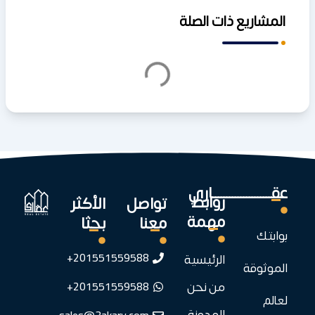
المشاريع ذات الصلة
عقـــــــــــــــــــــاري
روابط
تواصل
الأكثر
مهمة
معنا
بحثا
بوابتك
201551559588+
الرئيسية
الموثوقة
201551559588+
من نحن
لعالم