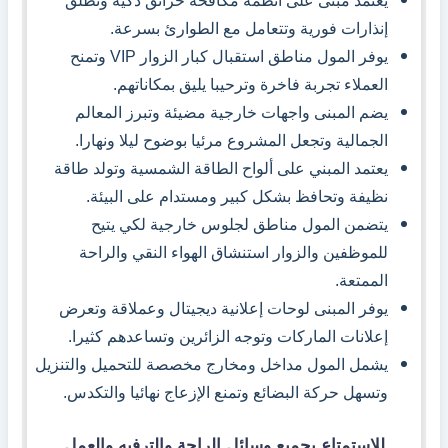
يعتمد مبنى على أنظمة مكافحة حرائق ذكية وتطلق
إنذارات فورية وتتعامل مع الطوارئ بسرعة.
يوفر المول مناطق استقبال كبار الزوار VIP وتمنح
العملاء تجربة فاخرة وترحيبا يليق بمكاناتهم.
يضم المبنى واجهات خارجية مضيئة وتبرز المعالم
الجمالية وتجعل المشروع مرئيا بوضوح ليلا ونهارا.
يعتمد المبني على ألواح الطاقة الشمسية وتولد طاقة
نظيفة وتحافظ بشكل كبير ومستدام على البيئة.
يتضمن المول مناطق لجلوس خارجية لكي يتيح
للموظفين والزوار استنشاق الهواء النقي والراحة
الممتعة.
يوفر المبنى لوحات إعلانية ديجيتال وعملاقة وتعرض
إعلانات الماركات وتوجه الزائرين وتساعدهم كثيرا.
يشمل المول مداخل ومخارج مخصصة للتحميل والتنزيل
وتسهل حركة البضائع وتمنع الإزعاج نهائيا والتكدس.
للإستمتاع
بجميع وسائل الراحة والترفيه والعمل