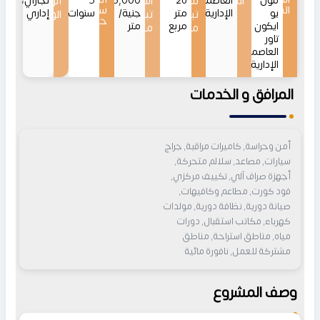
مول
الموقع
العاصمة
26
مساحات
اسعار
95,000
5
أنواع
تجاري،
المشروع
سداد
يو
الإدارية
متر
جنية/
سنوات
إداري
تبدأ
تبدأ
الوحدات
حتى
ايكون
مربع
متر
من
من
تاور
العاصمة
الإدارية
المرافق و الخدمات
أمن وحراسة, كاميرات مراقبة, جراج
سيارات, مصاعد, سلالم متحركة,
أجهزة صراف آلي, تكييف مركزي,
فود كورت, مطاعم وكافيهات,
صيانة دورية, نظافة دورية, مولدات
كهرباء, مكاتب استقبال, دورات
مياه, مناطق استراحة, مناطق
مشتركة للعمل, نافورة مائية
وصف المشروع