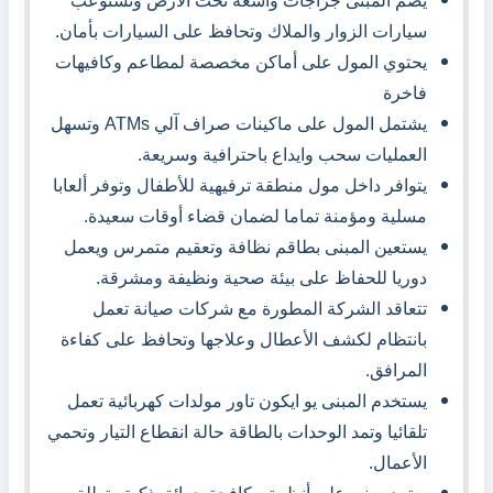
يضم المبنى جراجات واسعة تحت الأرض وتستوعب
سيارات الزوار والملاك وتحافظ على السيارات بأمان.
يحتوي المول على أماكن مخصصة لمطاعم وكافيهات
فاخرة
يشتمل المول على ماكينات صراف آلي ATMs وتسهل
العمليات سحب وايداع باحترافية وسريعة.
يتوافر داخل مول منطقة ترفيهية للأطفال وتوفر ألعابا
مسلية ومؤمنة تماما لضمان قضاء أوقات سعيدة.
يستعين المبنى بطاقم نظافة وتعقيم متمرس ويعمل
دوريا للحفاظ على بيئة صحية ونظيفة ومشرقة.
تتعاقد الشركة المطورة مع شركات صيانة تعمل
بانتظام لكشف الأعطال وعلاجها وتحافظ على كفاءة
المرافق.
يستخدم المبنى يو ايكون تاور مولدات كهربائية تعمل
تلقائيا وتمد الوحدات بالطاقة حالة انقطاع التيار وتحمي
الأعمال.